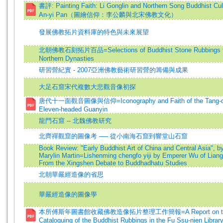
書評: Painting Faith: Li Gonglin and Northern Song Buddhist Cul
An-yi Pan（圖繪信仰：李公麟與北宋佛教文化）
發展佛教拓片資料庫的特色與未來展望
北朝佛教石刻拓片百品=Selections of Buddhist Stone Rubbings f
Northern Dynasties
研習營紀實 - 2007亞洲佛教藝術研習營的籌備與成果
大足石窟宋代複數大悲觀音像初探
唐代十一面觀音圖像與信仰=Iconography and Faith of the Tang-d
Eleven-headed Guanyin
龍門石窟 -- 北魏佛教研究
北齊禪觀窟的圖像考 ── 從小南海石窟到響堂山石窟
Book Review: "Early Buddhist Art of China and Central Asia", b
Marylin Martin=Lishenming chengfo yiji by Emperer Wu of Lian
From the Xingshen Debate to Buddhadhatu Studies
北朝華嚴經造像的省思
華嚴經造像的圖像學
本所傅斯年圖書館收藏佛教造像拓片整理工作簡報=A Report on t
Cataloguing of the Buddhist Rubbings in the Fu Ssu-nien Librar