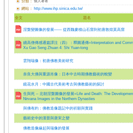
分類：
個人著者
網站：
http://www.ihp.sinica.edu.tw/
全文
題名
涅槃變圖像的發展—— 從西魏麥積山石窟到初唐敦煌莫高窟
續高僧傳感通篇譯注（四）：釋圓通傳=Interpretation and Comme
Xu Gao Seng Zhuan 4: Shi Yuan-tong
雲翔瑞像：初唐佛教美術研究
奈良大佛與重源肖像：日本中古時期佛教藝術的蛻變
鏡花水月：中國古代美術考古與佛教藝術的探討
生與死 -- 北朝涅槃圖像的發展=Life and Death: The Development
Nirvana Images in the Northern Dynasties
與佛有約：佛教造像題記中的祈願與實踐
藝術史中的漢晉與唐宋之變
佛教造像緣起與瑞像的發展