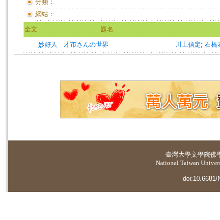
分類：
網站：
全文
題名
妙好人 才市さんの世界
川上信定
;
石橋
臺灣大學
文學院佛
National Taiwan Universi
doi:10.6681