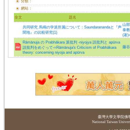
分類：
網站：
全文
題名
山部能
共同研究 馬鳴の学派所属について：Saundaranandaと『声
泰教 (
聞地』の比較研究(1)
(著)=
Rāmānuja の Prabhākara 派批判 -niyojya 説批判と apūrva
藤谷隆
説批判をめぐって-=Rāmānuja's Criticism of Prabhākara
theory: concerning niyoja and apūrva
臺灣大學
文學院佛
National Taiwan Universi