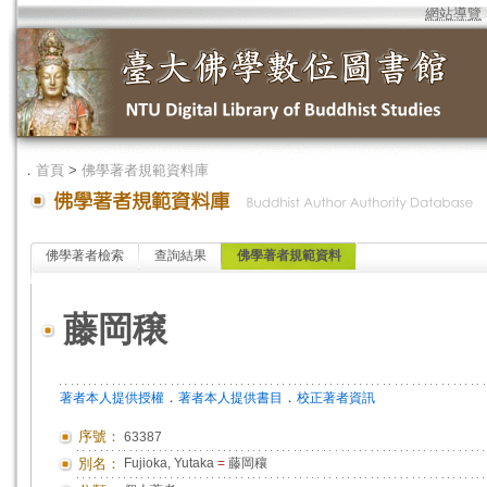
網站導覽
．
首頁
>
佛學著者規範資料庫
佛學著者檢索
查詢結果
佛學著者規範資料
藤岡穣
．
．
著者本人提供授權
著者本人提供書目
校正著者資訊
序號：
63387
別名：
Fujioka, Yutaka
=
藤岡穰