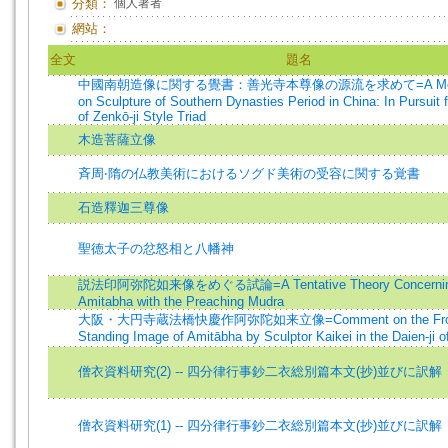
分類：
個人著者
網站：
全文
題名
中國南朝造像に関する覺書：善光寺本尊像の源流を求めて=A Memo
on Sculpture of Southern Dynasties Period in China: In Pursuit f
of Zenkō-ji Style Triad
木造菩薩立像
斉周‧隋の仏教美術におけるソグド美術の受容に関する覚書
石造釋迦三尊像
聖徳太子の忿怒相と八幡神
説法印阿弥陀如来像をめぐる試論=A Tentative Theory Concernin
Amitabha with the Preaching Mudra
大阪・大円寺蔵法橋快慶作阿弥陀如来立像=Comment on the Fronti
Standing Image of Amitābha by Sculptor Kaikei in the Daien-ji 
僧衣資料研究(2) -- 四分律行事鈔二衣総別篇本文(抄)並びに訳解
僧衣資料研究(1) -- 四分律行事鈔二衣総別篇本文(抄)並びに訳解