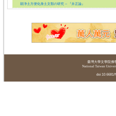
顕浄土方便化身土文類の研究 -- 『弁正論』
臺灣大學
文學院佛
National Taiwan Universi
doi:10.6681