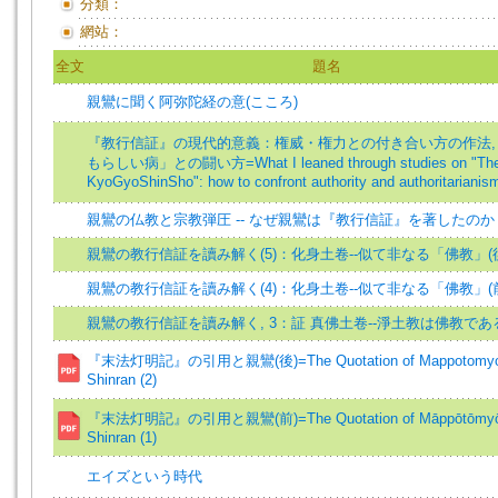
分類：
網站：
全文
題名
親鸞に聞く阿弥陀経の意(こころ)
『教行信証』の現代的意義：権威・権力との付き合い方の作法,
もらしい病」との闘い方=What I leaned through studies on "Th
KyoGyoShinSho": how to confront authority and authoritarianis
親鸞の仏教と宗教弾圧 -- なぜ親鸞は『教行信証』を著したのか
親鸞の教行信証を讀み解く(5)：化身土卷--似て非なる「佛教」(
親鸞の教行信証を讀み解く(4)：化身土卷--似て非なる「佛教」(
親鸞の教行信証を讀み解く, 3：証 真佛土卷--淨土教は佛教で
『末法灯明記』の引用と親鸞(後)=The Quotation of Mappotomyok
Shinran (2)
『末法灯明記』の引用と親鸞(前)=The Quotation of Māppōtōmyōk
Shinran (1)
エイズという時代