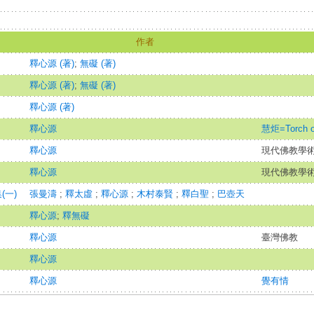
作者
釋心源 (著)
;
無礙 (著)
釋心源 (著)
;
無礙 (著)
釋心源 (著)
釋心源
慧炬=Torch o
釋心源
現代佛教學術叢
釋心源
現代佛教學術叢
(一)
張曼濤
;
釋太虛
;
釋心源
;
木村泰賢
;
釋白聖
;
巴壺天
釋心源
;
釋無礙
釋心源
臺灣佛教
釋心源
釋心源
覺有情