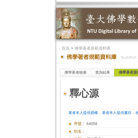
．
首頁
>
佛學著者規範資料庫
佛學著者檢索
查詢結果
佛學著者規
釋心源
．
．
著者本人提供授權
著者本人提供書目
序號：
64058
別名：