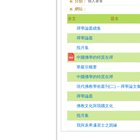
分類：
個人著者
網站：
全文
題名
禪學論叢續集
禪學論叢
指月集
中國佛學的特質在禪
華嚴宗概要
中國佛學的特質在禪
現代佛教學術叢刊(二) -- 禪學論文集
禪學論叢
佛教文化與我國文化
指月集
我與袁希濓居士之因緣