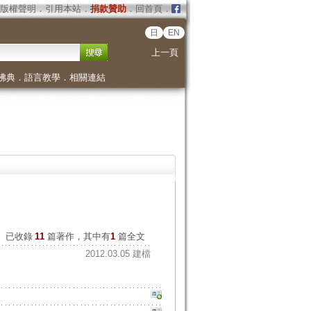
版權聲明
．
引用本站
．
捐款贊助
．
回首頁
．
日
EN
上一頁
佛典
．
語言教學
．
相關連結
已收錄
11
篇著作，其中有
1
篇全文
2012.03.05 建檔