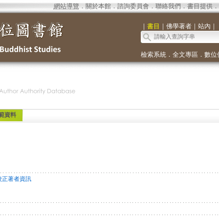
網站導覽
．
關於本館
．
諮詢委員會
．
聯絡我們
．
書目提供
．
｜
書目
｜
佛學著者
｜
站內
｜
檢索系統
．
全文專區
．
數位
範資料
校正著者資訊