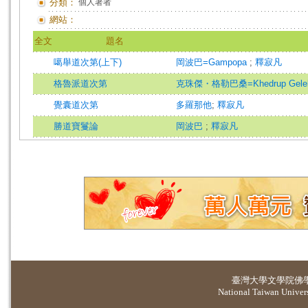
分類：
個人著者
網站：
全文
題名
噶舉道次第(上下)
岡波巴=Gampopa
;
釋寂凡
格魯派道次第
克珠傑・格勒巴桑=Khedrup Gelek
覺囊道次第
多羅那他
;
釋寂凡
勝道寶鬘論
岡波巴
;
釋寂凡
臺灣大學
文學院佛
National Taiwan Universi