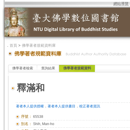
網站導覽
．
首頁
>
佛學著者規範資料庫
佛學著者檢索
查詢結果
佛學著者規範資料
釋滿和
．
．
著者本人提供授權
著者本人提供書目
校正著者資訊
序號：
65538
別名：
Shih, Man-ho