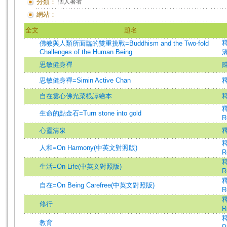
分類：
個人著者
網站：
全文
題名
釋
佛教與人類所面臨的雙重挑戰=Buddhism and the Two-fold
Challenges of the Human Being
思敏健身禪
思敏健身禪=Simin Active Chan
自在雲心佛光菜根譚繪本
釋
釋
生命的點金石=Turn stone into gold
R
心靈清泉
釋
人和=On Harmony(中英文對照版)
R
釋
生活=On Life(中英文對照版)
R
釋
自在=On Being Carefree(中英文對照版)
R
釋
修行
R
釋
教育