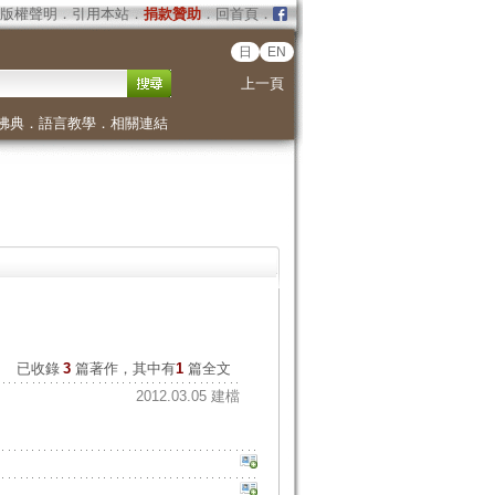
版權聲明
．
引用本站
．
捐款贊助
．
回首頁
．
日
EN
上一頁
佛典
．
語言教學
．
相關連結
已收錄
3
篇著作，其中有
1
篇全文
2012.03.05 建檔