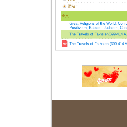
網站：
全文
Great Religions of the World: Co
Positivism, Babism, Judaism, Chris
The Travels of Fa-hsien(399-414 A
The Travels of Fa-hsien (399-414 A