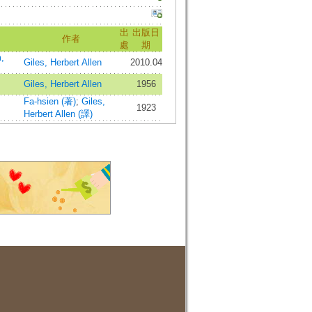
出
出版日
作者
處
期
,
Giles, Herbert Allen
2010.04
Giles, Herbert Allen
1956
Fa-hsien (著)
;
Giles,
1923
Herbert Allen (譯)