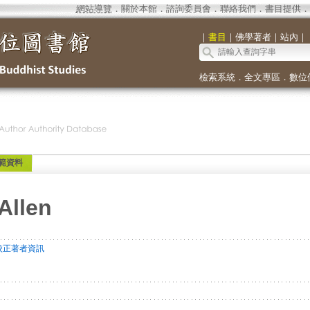
網站導覽
．
關於本館
．
諮詢委員會
．
聯絡我們
．
書目提供
．
｜
書目
｜
佛學著者
｜
站內
｜
檢索系統
．
全文專區
．
數位
範資料
Allen
校正著者資訊