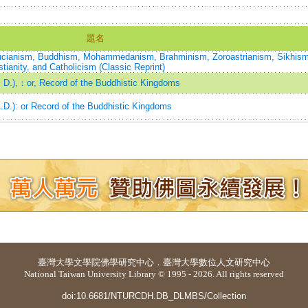
題名
nfucianism, Buddhism, Mohammedanism, Brahminism, Zoroastrianism, Sikhism
tianity, and Catholicism (Classic Reprint)
. D.),：or, Record of the Buddhistic Kingdoms
.D.): or Record of the Buddhistic Kingdoms
臺灣大學
文學院佛學研究中心
．
臺灣大學數位人文研究中心
National Taiwan University Library © 1995 - 2026. All rights reserved
doi:10.6681/NTURCDH.DB_DLMBS/Collection