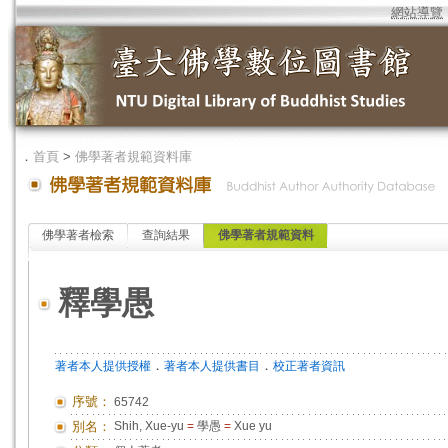
網站導覽
．
首頁
>
佛學著者規範資料庫
佛學著者檢索
查詢結果
佛學著者規範資料
釋學愚
．
．
著者本人提供授權
著者本人提供書目
校正著者資訊
序號：
65742
別名：
Shih, Xue-yu
=
學愚
=
Xue yu