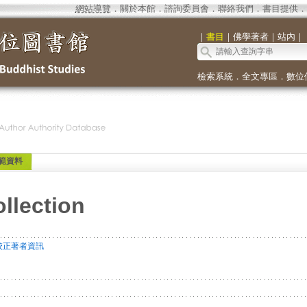
網站導覽
．
關於本館
．
諮詢委員會
．
聯絡我們
．
書目提供
．
｜
書目
｜
佛學著者
｜
站內
｜
檢索系統
．
全文專區
．
數位
範資料
ollection
校正著者資訊