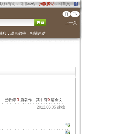
版權聲明
．
引用本站
．
捐款贊助
．
回首頁
．
日
EN
上一頁
佛典
．
語言教學
．
相關連結
已收錄
1
篇著作，其中有
0
篇全文
2012.03.05 建檔