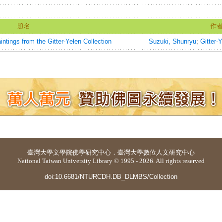
題名
作
tings from the Gitter-Yelen Collection
Suzuki, Shunryu
;
Gitter-
臺灣大學
文學院佛學研究中心
．
臺灣大學數位人文研究中心
National Taiwan University Library © 1995 - 2026. All rights reserved
doi:10.6681/NTURCDH.DB_DLMBS/Collection