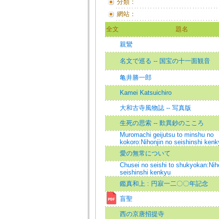
分類：
網站：
全文
題名
親鸞
名文で巡る -- 国宝の十一面観音
亀井勝一郎
Kamei Katsuichiro
大和古寺風物誌 -- 写真版
生死の思索 -- 歎異鈔のこころ
Muromachi geijutsu to minshu no
kokoro:Nihonjin no seishinshi kenk
愛の無常について
Chusei no seishi to shukyokan:Nih
seishinshi kenkyu
鑑真和上 : 円寂一二〇〇年記念
盲聖
西の京唐招提寺