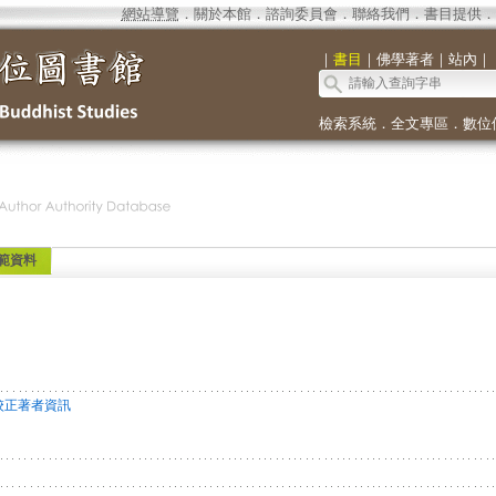
網站導覽
．
關於本館
．
諮詢委員會
．
聯絡我們
．
書目提供
．
｜
書目
｜
佛學著者
｜
站內
｜
檢索系統
．
全文專區
．
數位
範資料
校正著者資訊