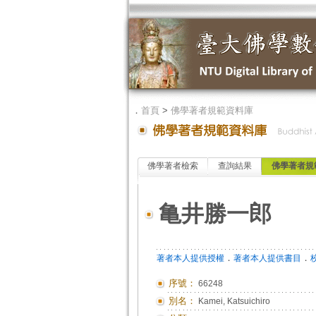
．
首頁
>
佛學著者規範資料庫
佛學著者檢索
查詢結果
佛學著者規
亀井勝一郎
．
．
著者本人提供授權
著者本人提供書目
序號：
66248
別名：
Kamei, Katsuichiro