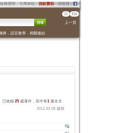
版權聲明
．
引用本站
．
捐款贊助
．
回首頁
．
日
EN
上一頁
佛典
．
語言教學
．
相關連結
已收錄
25
篇著作，其中有
1
篇全文
2012.03.05 建檔