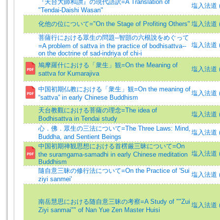
『天台大師和讃』の現代語訳=A Translation of
塩入法道 (著)
"Tendai-Daishi Wasan"
化他の位について="On the Stage of Profiting Others"
塩入法道 (著)
菩薩行における眾生の問題--智顗の六根說をめぐって
塩入法道 (著)
=A problem of sattva in the practice of bodhisattva--
on the doctrine of sad-indriya of chi-i
鳩摩羅什における「衆生」観=On the Meaning of
塩入法道 (
sattva for Kumarajiva
中国初期仏教における「衆生」観=On the meaning of
塩入法道 (著)
“sattva” in early Chinese Buddhism
天台教觀における菩薩の理念=The idea of
塩入法道 (著)
Bodhisattva in Tendai study
心．佛．眾生の三法について=The Three Laws: Mind,
塩入法道 (著)
Buddha, and Sentient Beings
中国初期禅観思想における首楞厳三昧について=On
塩入法道 (著)
the suramgama-samadhi in early Chinese meditation
Buddhism
隨自意三昧の修行法について=On the Practice of 'Sui
塩入法道 (著)
ziyi sanmei'
南岳慧思における随自意三昧の考察=A Study of ""Zui
塩入法道 (著)
Ziyi sanmai"" of Nan Yue Zen Master Huisi