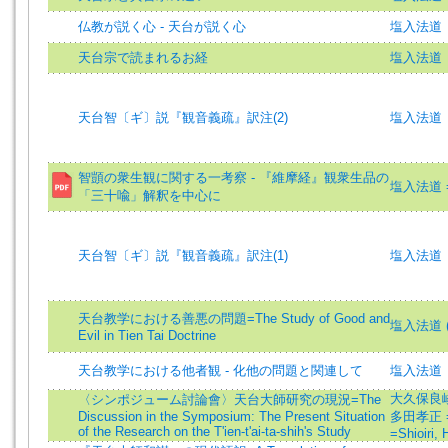
仏教が説く心 - 天台が説く心
塩入法道
天台宗で読まれるお経
塩入法道
天台智〔ギ〕説『観音義疏』訳注(2)
塩入法道
智顗の衆生観に関する一考察 - 『維摩経』観衆生品の
塩入法道 =S
「三十喩」解釈を中心に
天台智〔ギ〕説『観音義疏』訳注(1)
塩入法道
天台教学における善悪の問題=The Study of Good and
塩入法道 (著)
Evil in Tien Tai Doctrine
天台教学における他者観 - 化他の問題と関連して
塩入法道
大久保良峻 (
〈シンポジューム討論會〉天台大師研究の現況=The
Discussion in the Symposium: The Present Situation
多田孝正 =
of the Research on the T'ien-t'ai-ta-shih's Study
=Shioiri,