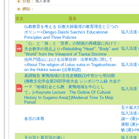
分類：
個人著者
網站：
全文
題名
仏教教育を考える 伝教大師最澄の教育理念と三つの
塩入法道 (著)
ポリシー=Dengyo Daishi Saicho's Educational
Principles and Three Policies
「心」と「身」と「世界」の関係の再構築に向けて：
塩入法道 (著)
天台教学の視点より=Rebuilding "Heart", "Body" and
"World" from the Viewpoint of Tiantai Doctrine
信州戸隠山における法華信仰 : 法華和讃に関して
塩入法道 (著)
=About The religion of Lotus sutra in Togakushisan:
on the Hokke wasan (法華和讃)
基調報告 巣鴨地域の文化史概観(1)中世から明治期
(佛教文化学会第24回学術大会 シンポジウム録 大会テ
ーマ『地域社会と仏教 : 巣鴨地域を中心とし
塩入法道
て』)=Keynote Lecture : The Outline Of Cultural
History In Sugamo Area(1)Medieval Time To Meiji
Period
五十嵐大策 (著
塩入法道 (著)
各宗の本尊
誠一 (著)=To
康順 (著)=H
敏 (著)=Hir
天台宗と真言宗の違い
塩入法道