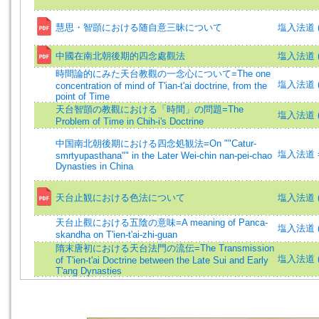
慧思・智顗における随自意三昧について
塩入法道 (
中國在南北朝後期的四念處觀法
塩入法道 (著)
時間論的にみた天台教觀の一念心について=The one
塩入法道 (著)
concentration of mind of T'ian-t'ai doctrine, from the
point of Time
天台智顗の教觀における「時間」の問題=The
塩入法道 (著)
Problem of Time in Chih-i's Doctrine
中国南北朝後期における四念処観法=On ""Catur-
塩入法道 =S
smrtyupasthana"" in the Later Wei-chin nan-pei-chao
Dynasties in China
天台止観における色法について
塩入法道 (著)
天台止觀における五陰の意味=A meaning of Panca-
塩入法道 (著)
skandha on T'ien-t'ai-zhi-guan
隋末唐初における天台法門の流伝=The Transmission
塩入法道 (著)
of T'ien-t'ai Doctrine between the Late Sui and Early
T'ang Dynasties