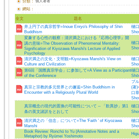
分類：
個人著者
網站：
全文
題名
井上円了の真宗哲学=Inoue Enryo's Philosophy of Shin
樋口章
Buddhism
Shos
変象する心性の観察：清沢満之における『応用心理学』開
樋口章
講の意味=The Observation of Phenomenal Mentality:
Shos
Signification of Kiyozawa Manshi's Lecture of Applied
Psychology
清沢満之の文化・文明観=Kiyozawa Manshi's View on
樋口章
Culture and Civilization
Shos
第6回「国際真宗学会」に参加して=A View as a Participant
樋口章
of the Conference
Shōs
ブル
真宗と宗教的多元世界との邂逅=Shin Buddhism in
(著)=
Encounter with a Religiously Plural World
口章信
Shos
真宗概念の現代的置換の可能性について -- 「歎異抄」第1
樋口章
条の英文諸訳をとおして
Shos
清沢満之の「信念」について=The 'Faith ' of Kiyozawa
樋口章
Manshi
Shos
Book Review: Ronchū to Yu (Annotative Notes and a
Higu
Metaphor) by Ryūmei Yoshimoto