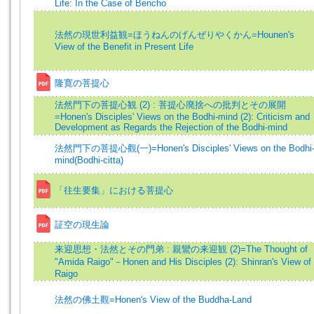
Life: In the Case of Bencho
法然の現世利益観=ほうねんのげんぜりやくかん=Hounen's
View of the Benefit in Present Life
隆寛の菩提心
法然門下の菩提心観 (2) : 菩提心廃捨への批判とその展開
=Honen's Disciples' Views on the Bodhi-mind (2): Criticism and
Development as Regards the Rejection of the Bodhi-mind
法然門下の菩提心觀(一)=Honen's Disciples' Views on the Bodhi
mind(Bodhi-citta)
「往生要集」における菩提心
証空の現生論
来迎思想・法然とその門弟 : 親鸞の来迎観 (2)=The Thought of
"Amida Raigo"－Honen and His Disciples (2): Shinran's View of
Raigo
法然の佛土觀=Honen's View of the Buddha-Land