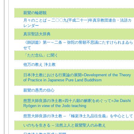
親鸞の輪廻観
月々のことば -- 二〇〇九(平成二十一)年真宗教団連合・法語カ
レンダー
真宗聖語大辞典
《師訓篇》第一～二条 -- 弥陀の誓願不思議にたすけられまゐら
せて
「ただ念仏」に聞く
他万の教え 浄土教
日本浄土教における行業論の展開=Development of the Theory
of Practice in Japanese Pure Land Buddhism
親鸞の愚禿の信心
慈慧大師良源の浄土教=四十八願の解釈をめぐって=Jie Daishi
Ryōgen in view of the Jodo teaching
慈慧大師良源の浄土教 -- 『極楽浄土九品往生義』を中心として
いのちを生きる -- 法然上人と親鸞聖人のみ教え