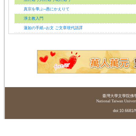
真宗を學ぶ--愚にかえりて
淨土教入門
蓮如の手紙--お文 ご文章現代語譯
臺灣大學
文學院佛
National Taiwan Universi
doi:10.6681