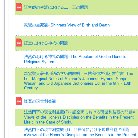
証空師の生涯における二・三の問題
親鸞の生死観=Shinrans View of Birth and Death
証空における神祇の問題
法然のおける神祗の問題=The Problem of God in Honen's
Religious System
親鸞聖人著作用語の学術的解明 : 三帖和讃左訓と古字書=The
Left Marginal Notes of Shinran's Japanese Hymns, Sanjo-
Wasan, and Old Japanese Dictionaries Ed. in the 9th ~ 13th
Century
隆寛の現世利益観
法然門下の現世利益觀(2) - 証空師における現世利益觀の問題=
Views of the Honen's Disciples on the Benefits in the Present
Life：In the Case of Shoku
法然門下の現世利益観 (1) : 弁長師における現世利益の問題
=Views of the Honen's Disciples on the Benefits in the Present