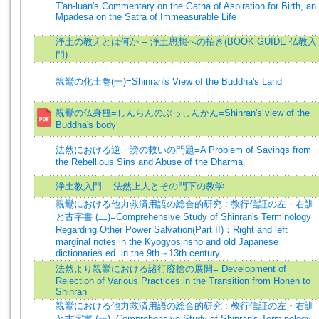
T'an-luan's Commentary on the Gatha of Aspiration for Birth, an
Mpadesa on the Satra of Immeasurable Life
浄土の教えとは何か -- 浄土思想への招き(BOOK GUIDE 仏教入
門)
親鸞の化土巻(一)=Shinran's View of the Buddha's Land
親鸞の仏身観=しんらんのぶっしんかん=Shinran's view of the
Buddha's body
法然における逆・謗の救いの問題=A Problem of Savings from
the Rebellious Sins and Abuse of the Dharma
浄土教入門 -- 法然上人とその門下の教学
親鸞における他力救済用語の総合的研究 : 教行信証の左・右訓
と古字書 (二)=Comprehensive Study of Shinran's Terminology
Regarding Other Power Salvation(Part II)：Right and left
marginal notes in the Kyōgyōsinshō and old Japanese
dictionaries ed. in the 9th～13th century
法然より親鸞における諸行廢捨の展開= Development of
Rejection of Various Practices in the Transition from Honen to
Shinran
親鸞における他力救済用語の総合的研究 : 教行信証の左・右訓
と古字書 (一)=Comprehensive Study of Shinran's Terminology