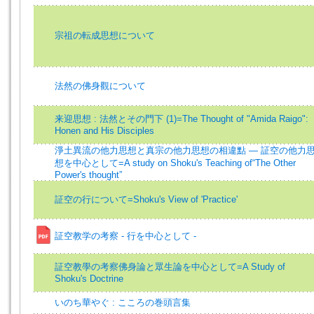
宗祖の転成思想について
法然の佛身觀について
来迎思想 : 法然とその門下 (1)=The Thought of "Amida Raigo":
Honen and His Disciples
淨土異流の他力思想と真宗の他力思想の相違點 — 証空の他力
想を中心として=A study on Shoku's Teaching of“The Other
Power's thought”
証空の行について=Shoku's View of 'Practice'
証空教学の考察 - 行を中心として -
証空教學の考察佛身論と眾生論を中心として=A Study of
Shoku's Doctrine
いのち華やぐ : こころの巻頭言集