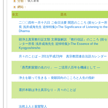
分類：
個人著者
網站：
全文
題名
二〇〇四年一月十六日 ご命日法要 聞思のこころ (前センター所
長 浅井成海先生 追悼特集)=The Significance of Listening to the
Dharma
顕浄土真実教行証文類 文庫版解説 『教行信証』のこころ (前セ
ンター所長 浅井成海先生 追悼特集)=The Essence of the
Kyogyoshinsho
月々のことば -- 2011(平成23)年 真宗教団連合法語カレンダー
「愚禿釈親鸞の名のり」 ― ご流罪八百年を機縁として ―
浄土を願って生きる -- 発願回向のこころと人生の指針
選択本願は浄土真宗なり -- 月々のことば
法然上人と親鸞聖人