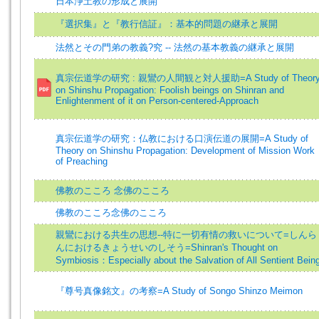
日本浄土教の形成と展開
『選択集』と『教行信証』：基本的問題の継承と展開
法然とその門弟の教義?究 -- 法然の基本教義の継承と展開
真宗伝道学の研究 : 親鸞の人間観と対人援助=A Study of Theor
on Shinshu Propagation: Foolish beings on Shinran and
Enlightenment of it on Person-centered-Approach
真宗伝道学の研究：仏教における口演伝道の展開=A Study of
Theory on Shinshu Propagation: Development of Mission Work
of Preaching
佛教のこころ 念佛のこころ
佛教のこころ念佛のこころ
親鸞における共生の思想--特に一切有情の救いについて=しんら
んにおけるきょうせいのしそう=Shinran's Thought on
Symbiosis：Especially about the Salvation of All Sentient Bein
『尊号真像銘文』の考察=A Study of Songo Shinzo Meimon