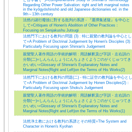
Regarding Other Power Salvation: right and left marginal notes
in the kyōgyōshinshō and old Japanese dictionaries ed. in the
9th～13th century
法然の諸行廢捨に對する批判の系譜 - 『選擇集述疑』を中心と
して=Critiques of Honen's Abolition of Other Practices：
Focusing on Senjakushu Jutsugi
法然門下における教判の問題 (3) : 特に親鸞の教判論を中心とし
て=A Problem of Doctrinal Judgement by Honen's Disciples (3):
Particularly Focusing upon Shinran's Judgement
親鸞聖人著作用語の学術的解明 : 用語解釈及び字訓・左右訓の
分類(二)=しんらんしょうにんちょさくようごのがくじゅつてき
かいめい=Glossary of Shinran's Explanatory Notes and
Marginal Notes(Right and Left)on the Terms of His Works(2)
法然門下における教判の問題(二) - 特に証空の教判論を中心と
て=A Problem of Doctrinal Judgement by Honen Disciples(2)：
Particularly Focusing upon Shoku's Judgement
親鸞聖人著作用語の学術的解明 : 用語解釈及び字訓・左右訓の
分類(一)=しんらんしょうにんちょさくようごのがくじゅつてき
かいめい=Glossary of Shinran's Explanatory Notes and
Marginal Notes(Right and Left)on the Terms of His Works(1)
法然浄土教における教判の系譜とその特質=The System and
Character in Honen's Kyohan