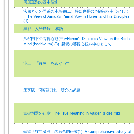
同朋運動の基本理念
法然とその門弟の本願観(二)=特に弁長の本願観を中心として
=The View of Amida's Primal Vow in Hōnen and His Disciples
(II)
黒谷上人語燈録 -- 和語
法然門下の菩提心観(三)=Honen's Disciples View on the Bodhi-
Mind (bodhi-citta) (3)=親鸞の菩提心観を中心として
浄土：「往生」をめぐって
元亨版 『和語灯録』 研究の課題
韋提別選の正意=The True Meaning in Vaidehī's desirnig
曇鸞「往生論註」の綜合的研究(1)=A Comprehensive Study of