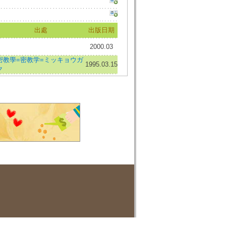
出處
出版日期
2000.03
密教學=密教学=ミッキョウガ
1995.03.15
ク