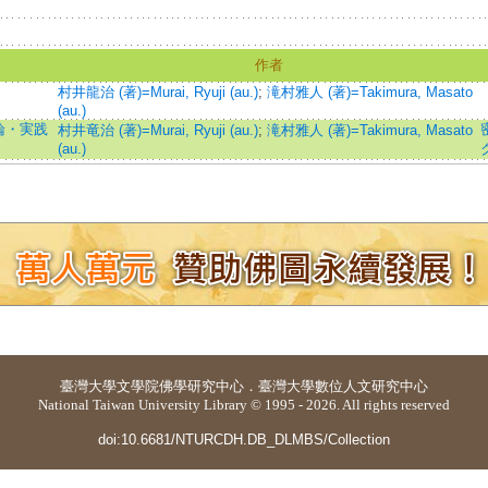
作者
村井龍治 (著)=Murai, Ryuji (au.)
;
滝村雅人 (著)=Takimura, Masato
(au.)
論・実践
村井竜治 (著)=Murai, Ryuji (au.)
;
滝村雅人 (著)=Takimura, Masato
(au.)
臺灣大學
文學院佛學研究中心
．
臺灣大學數位人文研究中心
National Taiwan University Library © 1995 - 2026. All rights reserved
doi:10.6681/NTURCDH.DB_DLMBS/Collection