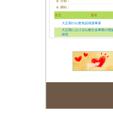
分類：
網站：
全文
題名
大正期の仏教免囚保護事業
大正期における仏教社会事業の理
研究