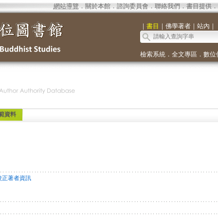
網站導覽
．
關於本館
．
諮詢委員會
．
聯絡我們
．
書目提供
．
｜
書目
｜
佛學著者
｜
站內
｜
檢索系統
．
全文專區
．
數位
範資料
校正著者資訊