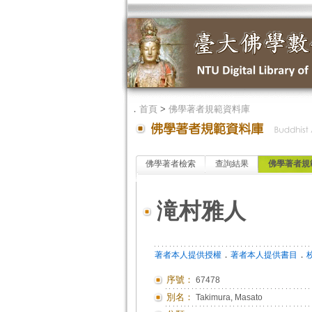
．
首頁
>
佛學著者規範資料庫
佛學著者檢索
查詢結果
佛學著者規
滝村雅人
．
．
著者本人提供授權
著者本人提供書目
序號：
67478
別名：
Takimura, Masato