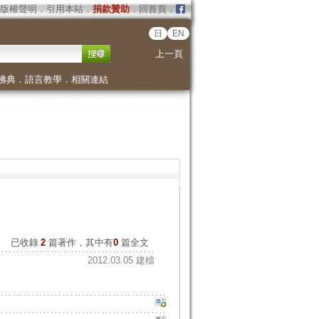
版權聲明
．
引用本站
．
捐款贊助
．
回首頁
．
日
EN
上一頁
佛典
．
語言教學
．
相關連結
已收錄
2
篇著作，其中有
0
篇全文
2012.03.05 建檔