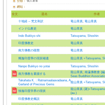
分類：
個人著者
網站：
全文
題名
作者
十地経 -- 梵文和訳
竜山章真
;
竜山章真
インド仏教史
竜山章真
Indo Bukkyo shi
Tatsuyama, Shoshin
印度佛教史
竜山章真
南方佛教の樣態
竜山章真
獨逸印度學の現狀補遺
龍山章真 =Tatsuyama, Sh
Nanpo Bukkyo no yotai
Tatsuyama, Shoshin
龍山章真
;
南瀛佛教會 (編)
南方佛教を素描する
Seas Buddhist Associatio
Takahata K.：Ratnamaalaavadaana, A
龍山章真 =Tatsuyama, Sh
Garland of Precious Gems
龍山章真 (著)=Tatsuyama,
独逸印度学界の現状
(au.)
印度佛教史概説
竜山章真