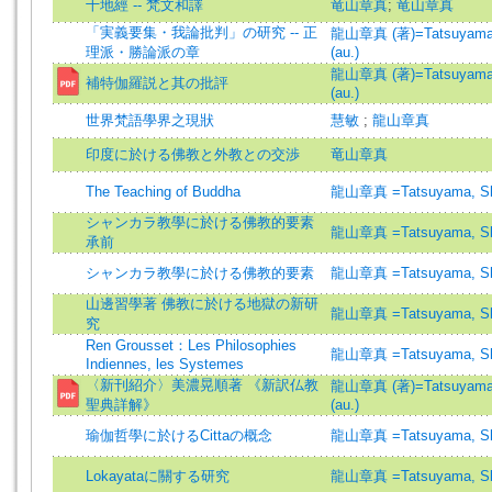
十地經 -- 梵文和譯
竜山章真
;
竜山章真
「実義要集・我論批判」の研究 -- 正
龍山章真 (著)=Tatsuyama,
理派・勝論派の章
(au.)
龍山章真 (著)=Tatsuyama,
補特伽羅説と其の批評
(au.)
世界梵語學界之現狀
慧敏
;
龍山章真
印度に於ける佛教と外教との交渉
竜山章真
The Teaching of Buddha
龍山章真 =Tatsuyama, Sh
シャンカラ教學に於ける佛教的要素
龍山章真 =Tatsuyama, Sh
承前
シャンカラ教學に於ける佛教的要素
龍山章真 =Tatsuyama, Sh
山邊習學著 佛教に於ける地獄の新研
龍山章真 =Tatsuyama, Sh
究
Ren Grousset：Les Philosophies
龍山章真 =Tatsuyama, Sh
Indiennes, les Systemes
〈新刊紹介〉美濃晃順著 《新訳仏教
龍山章真 (著)=Tatsuyama,
聖典詳解》
(au.)
瑜伽哲學に於けるCittaの概念
龍山章真 =Tatsuyama, Sh
Lokayataに關する研究
龍山章真 =Tatsuyama, Sh