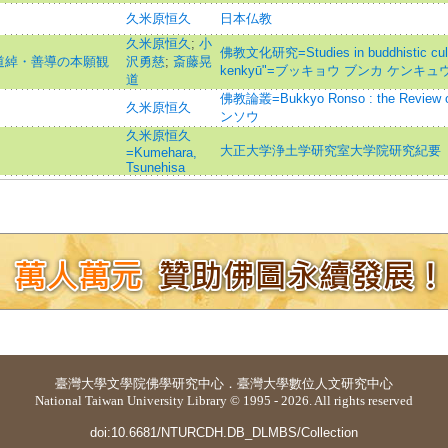
久米原恒久
日本仏教
久米原恒久
;
小
佛教文化研究=Studies in buddhistic cultu
道綽・善導の本願観
沢勇慈
;
斎藤晃
kenkyū"=ブッキョウ ブンカ ケンキュ
道
佛教論叢=Bukkyo Ronso : the Revie
久米原恒久
ンソウ
久米原恒久
大正大学浄土学研究室大学院研究紀要
=Kumehara,
Tsunehisa
臺灣大學
文學院佛學研究中心
．
臺灣大學數位人文研究中心
National Taiwan University Library © 1995 - 2026. All rights reserved
doi:10.6681/NTURCDH.DB_DLMBS/Collection