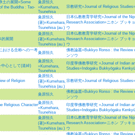
浄土の展開=Some
粂原恒久
宗教研究=Journal of Religious S
of the Buddha : Tao-
=Kumehara,
Tsunehisa
日本仏教教育学研究=Journal of the Nippon
粂原恒久
Research Association=ニホン 
(著)=Kumehara,
Tsunehisa (au.)
ウ
日本仏教教育学研究=Journal of the Nippon
粂原恒久
体的展開
Research Association=ニホン 
(著)=Kumehara,
Tsunehisa (au.)
ウ
綽における念称への一考
佛教論叢=Bukkyo Ronso : the Revie
粂原恒久
ンソウ
粂原恒久
印度學佛教學研究 =Journal of Indian and
を中心として(道綽)
=Kumehara,
Studies=Indogaku Bukkyōgaku Kenky
Tsunehisa
粂原恒久
 of Religion
宗教研究=Journal of Religious S
(著)=Kumehara,
Tsunehisa (au.)
佛教論叢=Bukkyo Ronso : the Revie
粂原恒久
ンソウ
粂原恒久
gious Character
印度學佛教學研究 =Journal of Indian and
=Kumehara,
Studies=Indogaku Bukkyōgaku Kenky
Tsunehisa
日本仏教教育学研究=Journal of the Nippon
粂原恒久
Research Association=ニホン 
(著)=Kumehara,
Tsunehisa (au.)
ウ
佛教論叢=Bukkyo Ronso : the Revie