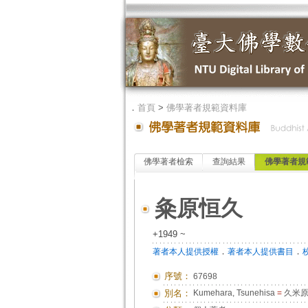
．
首頁
>
佛學著者規範資料庫
佛學著者檢索
查詢結果
佛學著者規
粂原恒久
+1949 ~
．
．
著者本人提供授權
著者本人提供書目
序號：
67698
別名：
Kumehara, Tsunehisa
=
久米原