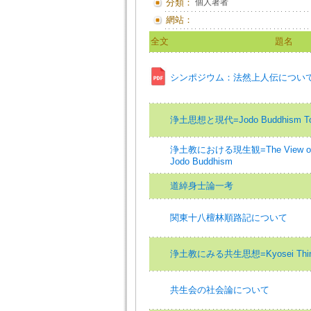
分類：
個人著者
網站：
全文
題名
シンポジウム：法然上人伝につい
浄土思想と現代=Jodo Buddhism To
浄土教における現生観=The View of the
Jodo Buddhism
道綽身士論一考
関東十八檀林順路記について
浄土教にみる共生思想=Kyosei Thinking
共生会の社会論について