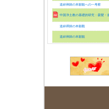
道綽禅師の本願観への一考察
中国浄土教の基礎的研究：曇鸞・
道綽禪師の本願觀
道綽禅師の本願観