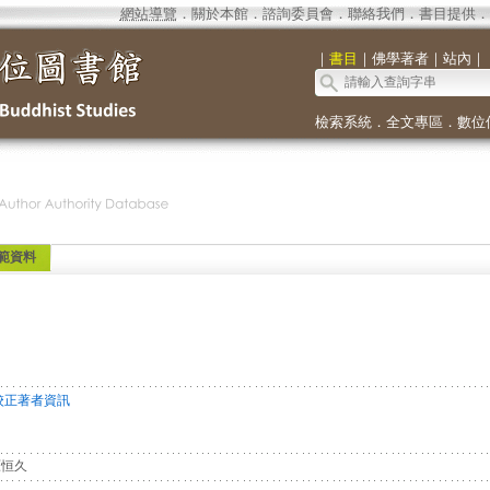
網站導覽
．
關於本館
．
諮詢委員會
．
聯絡我們
．
書目提供
．
｜
書目
｜
佛學著者
｜
站內
｜
檢索系統
．
全文專區
．
數位
範資料
校正著者資訊
恒久