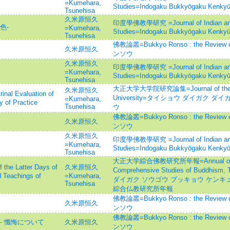
=Kumehara,
Studies=Indogaku Bukkyōgaku Kenky
Tsunehisa
久米原恒久
印度學佛教學研究 =Journal of Indian and
色-
=Kumehara,
Studies=Indogaku Bukkyōgaku Kenky
Tsunehisa
佛教論叢=Bukkyo Ronso : the Revie
久米原恒久
ンソウ
久米原恒久
印度學佛教學研究 =Journal of Indian and
=Kumehara,
Studies=Indogaku Bukkyōgaku Kenky
Tsunehisa
大正大学大学院研究論集=Journal of the Gra
久米原恒久
Evaluation of
University=タイショウ ダイガク 
=Kumehara,
 of Practice
Tsunehisa
ウ
佛教論叢=Bukkyo Ronso : the Revie
久米原恒久
ンソウ
久米原恒久
印度學佛教學研究 =Journal of Indian and
=Kumehara,
Studies=Indogaku Bukkyōgaku Kenky
Tsunehisa
大正大学綜合佛教研究所年報=Annual of the 
 Latter Days of
久米原恒久
Comprehensive Studies of Buddhism
d Teachings of
=Kumehara,
ダイガク ソウゴウ ブッキョウ ケンキ
Tsunehisa
綜合仏教研究所年報
佛教論叢=Bukkyo Ronso : the Revie
久米原恒久
ンソウ
佛教論叢=Bukkyo Ronso : the Revie
- 懺悔について
久米原恒久
ンソウ