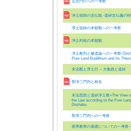
五念門行への一考察
浄土祖師の念仏観 -道綽念仏義の特
淨土祖師の本願觀への一考察
浄土列祖の本願観
浄土教判と修道論への一考察=Doctrinal 
Pure Land Buddhism and Its Theory
末法觀と淨土行 -- 大集經と道綽
聖浄二門判と称名
末法思想と道綽浄土教=The View of the
the Law according to the Pure Lan
Doshaku
聖淨二門判への一考察
善導教學の基礎についての一考察 -