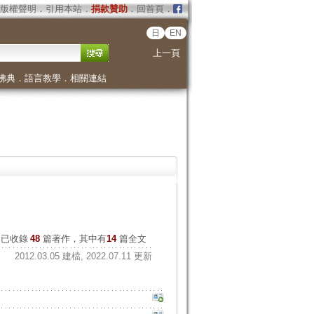
版權聲明
．
引用本站
．
捐款贊助
．
回首頁
．
日
EN
上一頁
佛典
．
語言教學
．
相關連結
已收錄
48
篇著作，其中有
14
篇全文
2012.03.05 建檔, 2022.07.11 更新