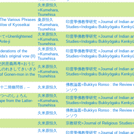
久米原恒久
=Kumehara,
Tsunehisa
arious Phrases
粂原恒久
印度學佛教學研究 =Journal of Indian and
Vow of Kyoseikai
=Kumehara,
Studies=Indogaku Bukkyōgaku Kenky
Tsunehisa
久米原恒久
enlightened
印度學佛教學研究 =Journal of Indian and
=Kumehara,
nle-ji
Studies=Indogaku Bukkyōgaku Kenky
Tsunehisa
久米原恒久
tions of the
印度學佛教學研究 =Journal of Indian and
=Kumehara,
a's original vow (II)
Studies=Indogaku Bukkyōgaku Kenky
Tsunehisa
史的意義再考=おうじ
久米原恒久
んのれきしてきいぎさ
印度學佛教學研究 =Journal of Indian and
=Kumehara,
Studies=Indogaku Bukkyōgaku Kenky
of Gonen-mon in the
Tsunehisa
佛教論叢=Bukkyo Ronso : the Revie
十二簡條問答」--
久米原恒久
ンソウ
だつへのしょろん
久米原恒久
印度學佛教學研究 =Journal of Indian and
pe from the Latter-
=Kumehara,
Studies=Indogaku Bukkyōgaku Kenky
Tsunehisa
佛教論叢=Bukkyo Ronso : the Revie
久米原恒久
ンソウ
久米原恒久
宗教研究=Journal of Religious S
久米原恒久
印度學佛教學研究 =Journal of Indian and