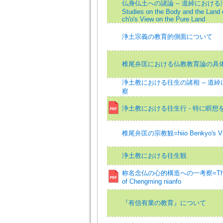
仏身仏土への諸論 -- 道綽における
Studies on the Body and the Land 
ch'o's View on the Pure Land
浄土宗義の教育的側面について
椎尾弁匡における仏教教育論の具
浄土教における往生の諸相 -- 道
察
浄土教における往生行 - 特に瞑想
椎尾弁匡の宗教観=hiio Benkyo's View
浄土教における往生観
称名念仏の心的構造への一考察=The Reli
of Chengming nianfo
『有信有業の教育』について