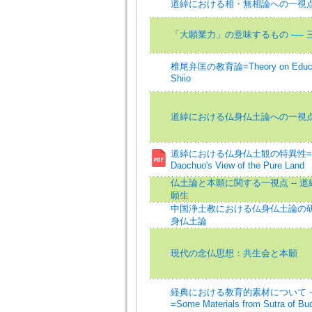
道綽における相・無相論への一視
「大願業力」の意味するもの ── 
椎尾弁匡の教育論=Theory on Educat
Shiio
道綽における仏身仏土論への一視
道綽における仏身仏土観の特異性=Charac
Daochuo's View of the Pure Land
仏土論と本願に関する一視点 -- 
願生
中国浄土教における仏身仏土論の研究
身仏土論
現代の念仏思想：共生会と本願
経典における教育的素材について -
=Some Materials from Sutra of Bu