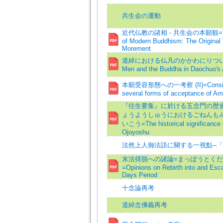
共生会の運動
近代仏教の諸相 - 共生会の本願観=The V
of Modern Buddhism: The Original 
Morement
道綽における仏凡のかかわにりついて=Un
Men and the Buddha in Daochuo's A
本願受容形態への一考察 (II)=Considera
several forms of acceptance of Amid
『往生要集』に於ける五念門の歴
ょうようしゅうにおけるごねんも
いこう=The historical significance 
Ojoyoshu
法然上人御法語に關する一視點--「
末法得脱への諸論=まっぽうとく
=Opinions on Rebirth into and Esca
Days Period
十念論再考
道綽念佛義再考