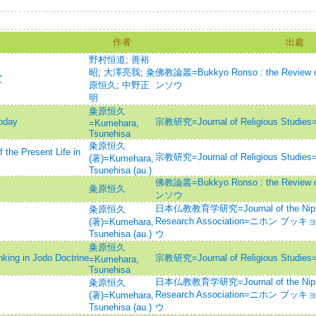
作者
出處
野村恒道
;
善裕
昭
;
大澤亮我
;
粂
佛教論叢=Bukkyo Ronso : the Revie
て
原恒久
;
中野正
ンソウ
明
粂原恒久
day
宗教研究=Journal of Religious S
=Kumehara,
Tsunehisa
粂原恒久
 Present Life in
宗教研究=Journal of Religious S
(著)=Kumehara,
Tsunehisa (au.)
佛教論叢=Bukkyo Ronso : the Revie
粂原恒久
ンソウ
日本仏教教育学研究=Journal of the Nippon
粂原恒久
Research Association=ニホン 
(著)=Kumehara,
Tsunehisa (au.)
ウ
粂原恒久
 in Jodo Doctrine
宗教研究=Journal of Religious S
=Kumehara,
Tsunehisa
日本仏教教育学研究=Journal of the Nippon
粂原恒久
Research Association=ニホン 
(著)=Kumehara,
Tsunehisa (au.)
ウ