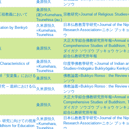
点
粂原恒久
ンソウ
粂原恒久
三祖教義において
宗教研究=Journal of Religious S
(著)=Kumehara,
Tsunehisa (au.)
日本仏教教育学研究=Journal of the Nippon
久米原恒久
ion by Benkyō
Research Association=ニホン 
=Kumehara,
Tsunehisa
ウ
大正大学綜合佛教研究所年報=Annual of the 
Comprehensive Studies of Buddhism
点
粂原恒久
ダイガク ソウゴウ ブッキョウ ケンキ
綜合仏教研究所年報
粂原恒久
teristics of
印度學佛教學研究 =Journal of Indian and
=Kumehara,
Studies=Indogaku Bukkyōgaku Kenky
Tsunehisa
道綽『安楽集』における
佛教論叢=Bukkyo Ronso : the Revie
粂原恒久
ンソウ
 -- 道綽における仏
佛教論叢=Bukkyo Ronso : the Revie
久米原恒久
ンソウ
大正大学綜合佛教研究所年報=Annual of the 
Comprehensive Studies of Buddhism
粂原恒久
ダイガク ソウゴウ ブッキョウ ケンキ
綜合仏教研究所年報
日本仏教教育学研究=Journal of the Nippon
久米原恒久
- 研究に向けての視座
Research Association=ニホン 
=Kumehara,
ddhism for Education
Tsunehisa
ウ