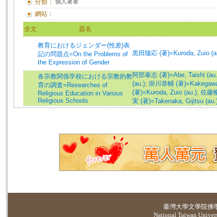
分類：
個人著者
網站：
全文
題名
教育におけるジェンダー(性差)表
黒田隨応 (著)=Kuroda, Zuio (au
記の問題点=On the Problems of
the Expression of Gender
阿部泰志 (著)=Abe, Taishi (au.
各宗教関係学校における宗教的教
(au.)
;
掛川恭輔 (著)=Kakegawa, 
育の調査=Researches of
(著)=Kuroda, Zuio (au.)
;
佐藤暢芳
Religious Education in Various
Religious Schools
実 (著)=Takenaka, Gijitsu (au.
臺灣大學
文學院佛
National Taiwan Universi