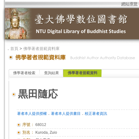
網站導覽
．
首頁
>
佛學著者規範資料庫
佛學著者檢索
查詢結果
佛學著者規範資料
黒田隨応
．
．
著者本人提供授權
著者本人提供書目
校正著者資訊
序號：
68012
別名：
Kuroda, Zuio