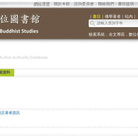
網站導覽
．
關於本館
．
諮詢委員會
．
聯絡我們
．
書目提供
．
｜
書目
｜
佛學著者
｜
站內
｜
檢索系統
．
全文專區
．
數位
範資料
校正著者資訊