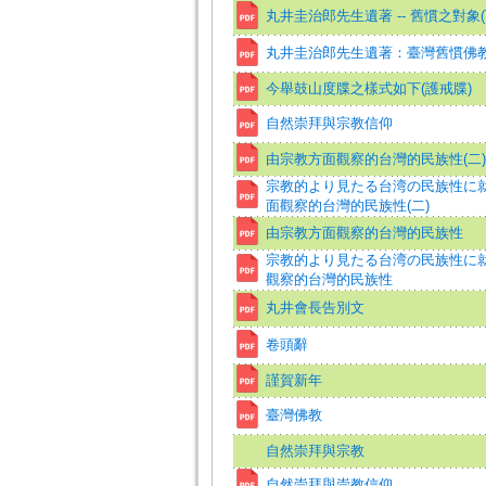
丸井圭治郎先生遺著 -- 舊慣之對象(
丸井圭治郎先生遺著：臺灣舊慣佛
今舉鼓山度牒之樣式如下(護戒牒)
自然崇拜與宗教信仰
由宗教方面觀察的台灣的民族性(二)
宗教的より見たる台湾の民族性に就
面觀察的台灣的民族性(二)
由宗教方面觀察的台灣的民族性
宗教的より見たる台湾の民族性に
觀察的台灣的民族性
丸井會長告別文
卷頭辭
謹賀新年
臺灣佛教
自然崇拜與宗教
自然崇拜與崇教信仰