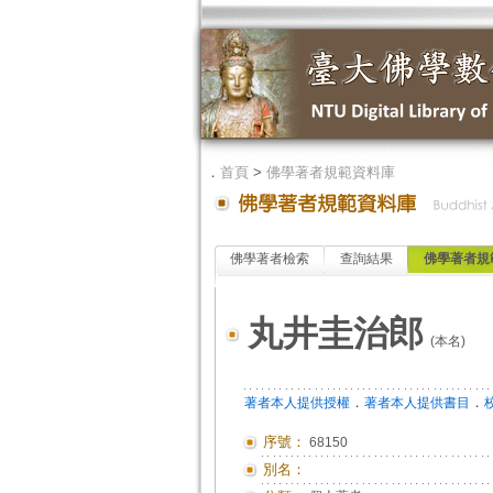
．
首頁
>
佛學著者規範資料庫
佛學著者檢索
查詢結果
佛學著者規
丸井圭治郎
(本名)
．
．
著者本人提供授權
著者本人提供書目
序號：
68150
別名：