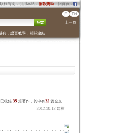
版權聲明
．
引用本站
．
捐款贊助
．
回首頁
．
日
EN
上一頁
佛典
．
語言教學
．
相關連結
已收錄
35
篇著作，其中有
32
篇全文
2012.10.12 建檔