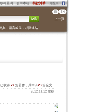
版權聲明
．
引用本站
．
捐款贊助
．
回首頁
．
日
EN
上一頁
佛典
．
語言教學
．
相關連結
已收錄
27
篇著作，其中有
23
篇全文
2012.11.12 建檔