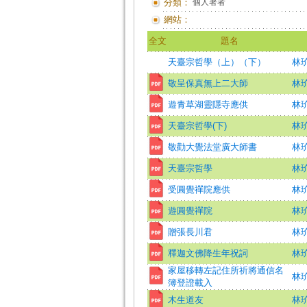
分類：
個人著者
網站：
全文
題名
天臺宗哲學（上）（下）
林
敬呈保真無上二大師
林玠
遊青草湖靈隱寺應供
林玠
天臺宗哲學(下)
林玠
敬勸大覺法堂廣大師書
林玠
天臺宗哲學
林玠
受圓覺禪院應供
林玠
遊圓覺禪院
林玠
贈張長川君
林玠
釋迦文佛降生年祝詞
林玠
家屋移轉左記住所祈將通信名
林玠
簿登證載入
木生道友
林玠