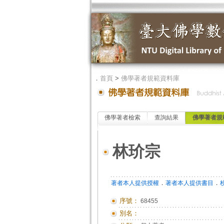
．
首頁
>
佛學著者規範資料庫
佛學著者檢索
查詢結果
佛學著者規
林玠宗
．
．
著者本人提供授權
著者本人提供書目
序號：
68455
別名：