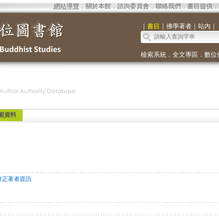
網站導覽
．
關於本館
．
諮詢委員會
．
聯絡我們
．
書目提供
．
｜
書目
｜
佛學著者
｜
站內
｜
檢索系統
．
全文專區
．
數位
範資料
校正著者資訊