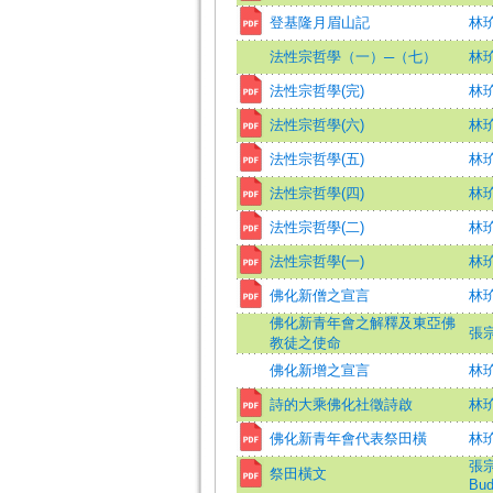
登基隆月眉山記
林玠
法性宗哲學（一）─（七）
林
法性宗哲學(完)
林玠
法性宗哲學(六)
林玠
法性宗哲學(五)
林玠
法性宗哲學(四)
林玠
法性宗哲學(二)
林玠
法性宗哲學(一)
林玠
佛化新僧之宣言
林玠
佛化新青年會之解釋及東亞佛
張
教徒之使命
佛化新增之宣言
林玠
詩的大乘佛化社徵詩啟
林玠
佛化新青年會代表祭田橫
林玠
張宗載
祭田橫文
Bud