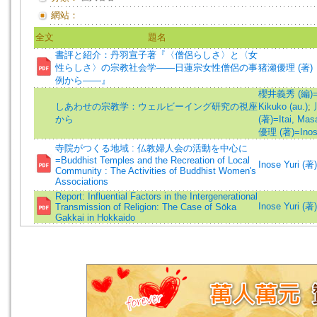
網站：
全文
題名
書評と紹介：丹羽宣子著『〈僧侶らしさ〉と〈女
性らしさ〉の宗教社会学――日蓮宗女性僧侶の事
猪瀬優理 (著)
例から――』
櫻井義秀 (編)=Sak
しあわせの宗教学：ウェルビーイング研究の視座
Kikuko (au.)
;
から
(著)=Itai, Masa
優理 (著)=Inose,
寺院がつくる地域 : 仏教婦人会の活動を中心に
=Buddhist Temples and the Recreation of Local
Inose Yuri 
Community : The Activities of Buddhist Women's
Associations
Report: Influential Factors in the Intergenerational
Inose Yuri 
Transmission of Religion: The Case of Sōka
Gakkai in Hokkaido