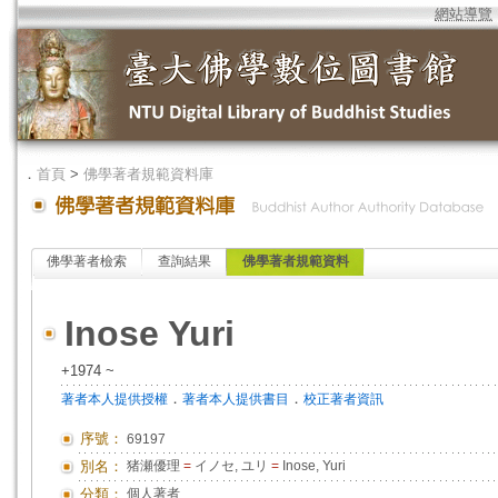
網站導覽
．
首頁
>
佛學著者規範資料庫
佛學著者檢索
查詢結果
佛學著者規範資料
Inose Yuri
+1974 ~
．
．
著者本人提供授權
著者本人提供書目
校正著者資訊
序號：
69197
別名：
猪瀬優理
=
イノセ, ユリ
=
Inose, Yuri
分類：
個人著者