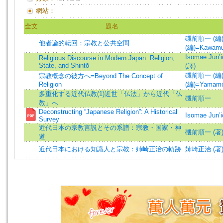
網站：
全文
題名
磯前順一 (編)=Is
他者論的転回：宗教と公共空間
(編)=Kawamur
Isomae Jun’i
Religious Discourse in Modern Japan: Religion,
State, and Shintō
(譯)
磯前順一 (編)=Is
宗教概念の彼方へ=Beyond The Concept of
Religion
(編)=Yamamot
多重化する近代仏教(1)近世「仏法」から近代「仏
磯前順一
教」へ
Deconstructing “Japanese Religion”: A Historical
Isomae Jun’
Survey
近代日本の宗教言説とその系譜：宗教・国家・神
磯前順一 (著
道
近代日本における知識人と宗教：姉崎正治の軌跡
姉崎正治 (著