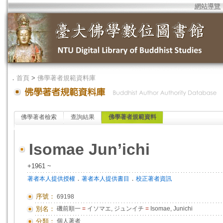
網站導覽
．
首頁
>
佛學著者規範資料庫
佛學著者檢索
查詢結果
佛學著者規範資料
Isomae Jun’ichi
+1961 ~
．
．
著者本人提供授權
著者本人提供書目
校正著者資訊
序號：
69198
別名：
磯前順一
=
イソマエ, ジュンイチ
=
Isomae, Junichi
分類：
個人著者