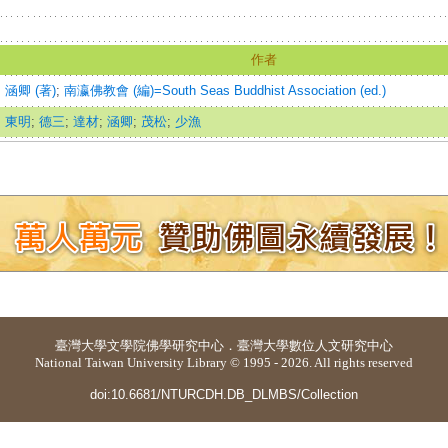
作者
涵卿 (著)
;
南瀛佛教會 (編)=South Seas Buddhist Association (ed.)
東明
;
德三
;
達材
;
涵卿
;
茂松
;
少漁
臺灣大學
文學院佛學研究中心
．
臺灣大學數位人文研究中心
National Taiwan University Library © 1995 - 2026. All rights reserved
doi:10.6681/NTURCDH.DB_DLMBS/Collection