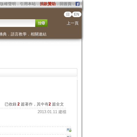
版權聲明
．
引用本站
．
捐款贊助
．
回首頁
．
日
EN
上一頁
佛典
．
語言教學
．
相關連結
已收錄
2
篇著作，其中有
2
篇全文
2013.01.11 建檔