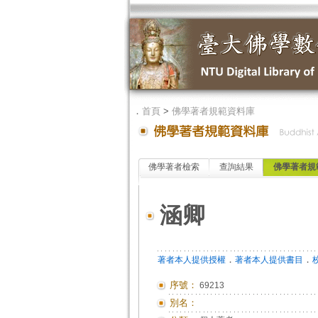
．
首頁
>
佛學著者規範資料庫
佛學著者檢索
查詢結果
佛學著者規
涵卿
．
．
著者本人提供授權
著者本人提供書目
序號：
69213
別名：