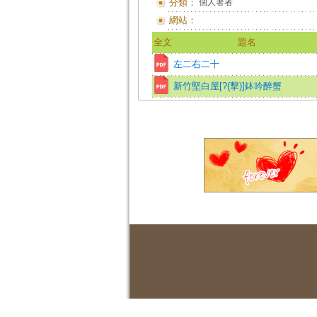
分類：
個人著者
網站：
全文
題名
左二右二十
新竹堅白屋[?(擊)]鉢吟醉蟹