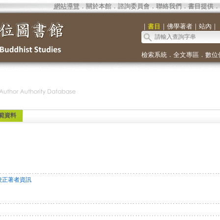
網站導覽
．
關於本館
．
諮詢委員會
．
聯絡我們
．
書目提供
．
｜
書目
｜
佛學著者
｜
站內
｜
檢索系統
．
全文專區
．
數位
範資料
校正著者資訊