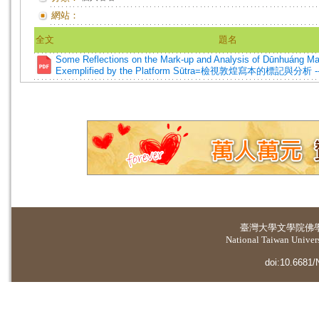
網站：
全文
題名
Some Reflections on the Mark-up and Analysis of Dūnhuáng Ma
Exemplified by the Platform Sūtra=檢視敦煌寫本的標記與分
臺灣大學
文學院佛
National Taiwan Universi
doi:10.6681