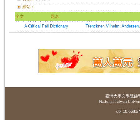
網站：
全文
題名
A Critical Pali Dictionary
Trenckner, Vilhelm
;
Andersen,
臺灣大學
文學院佛
National Taiwan Universi
doi:10.6681