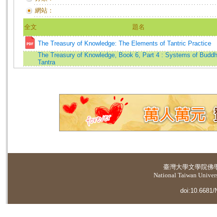
網站：
全文
題名
The Treasury of Knowledge: The Elements of Tantric Practice
The Treasury of Knowledge, Book 6, Part 4 : Systems of Buddh
Tantra
臺灣大學
文學院佛
National Taiwan Universi
doi:10.6681