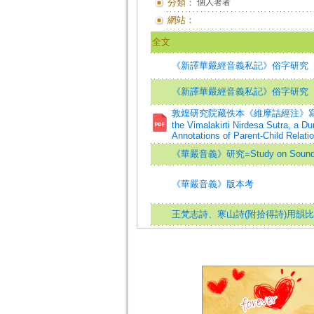
分類：
個人著者
網站：
全文
《新譯華嚴經音義私記》俗字研究
《新譯華嚴經音義私記》俗字研究
敦煌研究院藏佚本《維摩詰經注》寫卷再探 -- 
the Vimalakirti Nirdesa Sutra, a 
Annotations of Parent-Child Relati
《華嚴音義》研究=Study on Sound and
《華嚴音義》版本考
王梵志詩、寒山詩(附拾得詩)用韻