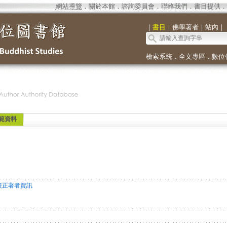
網站導覽
．
關於本館
．
諮詢委員會
．
聯絡我們
．
書目提供
．
｜
書目
｜
佛學著者
｜
站內
｜
檢索系統
．
全文專區
．
數位
範資料
校正著者資訊