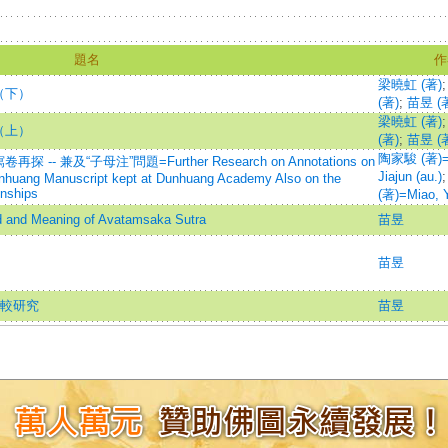
題名
作
梁曉虹 (著)
（下）
(著)
;
苗昱 (
梁曉虹 (著)
（上）
(著)
;
苗昱 (
陶家駿 (著)=
兼及“子母注”問題=Further Research on Annotations on
Jiajun (au.)
Dunhuang Manuscript kept at Dunhuang Academy Also on the
onships
(著)=Miao, Y
 Meaning of Avatamsaka Sutra
苗昱
苗昱
比較研究
苗昱