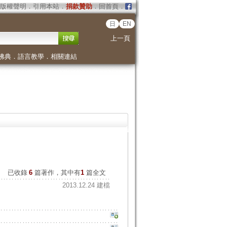
版權聲明
．
引用本站
．
捐款贊助
．
回首頁
．
日
EN
上一頁
佛典
．
語言教學
．
相關連結
已收錄
6
篇著作，其中有
1
篇全文
2013.12.24 建檔