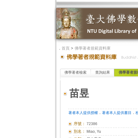
．
首頁
>
佛學著者規範資料庫
佛學著者檢索
查詢結果
佛學著者規
苗昱
．
．
著者本人提供授權
著者本人提供書目
序號：
72386
別名：
Miao, Yu