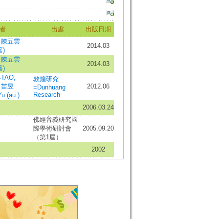
者
出處
出版日期
;
陳五雲
2014.03
著)
;
陳五雲
2014.03
著)
TAO,
敦煌研究
;
苗昱
2012.06
=Dunhuang
Research
u (au.)
2006.03.24
佛經音義研究國
際學術研討會
2005.09.20
（第1屆）
2002