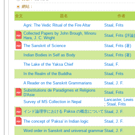
網站：
全文
題名
作者
Agni: The Vedic Ritual of the Fire Altar
Staal, Frits
Collected Papers by John Brough, Minoru
Staal, Frits (評論)
Hara, J. C. Wright
The Sanskrit of Science
Staal, Frits (著)
Indian Bodies in Self as Body
Staal, Frits (著)
The Lake of the Yaksa Chief
Staal, F.
In the Realm of the Buddha
Staal, Frits
A Reader on the Sanskrit Grammarians
Staal, J. F.
Substitutions de Paradigmes et Religions
Staal, Frits
D'Asie
Lancaster, Lewis 
Survey of MS Collection in Nepal
;
Staal, Frits
インド論理学における Paksa の概念について
Staal, J. F.
The concept of 'Paksa' in Indian logic
Staal, J. F.
Word order in Sanskrit and universal grammar
Staal, J. F.