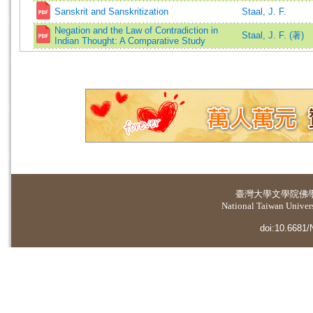
Sanskrit and Sanskritization
Staal, J. F.
Negation and the Law of Contradiction in
Staal, J. F. (著)
Indian Thought: A Comparative Study
臺灣大學
文學院佛
National Taiwan Universi
doi:10.6681