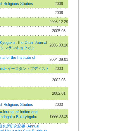
f Religious Studies
2006
2006
2005.12.29
2005.08
gaku : the Otani Journal
2005.03.10
hism=シンランキョウガク
nal of the Institute of
2004.09.01
Buddhist=イースタン・ブディスト
2003
2002.03
2002.01
f Religious Studies
2000
nal of Indian and
1999.03.20
=Indogaku Bukkyōgaku
究所研究紀要=Annual