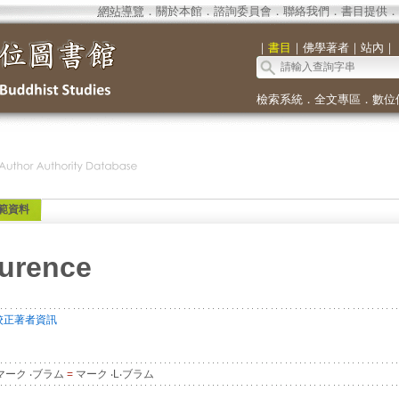
網站導覽
．
關於本館
．
諮詢委員會
．
聯絡我們
．
書目提供
．
｜
書目
｜
佛學著者
｜
站內
｜
檢索系統
．
全文專區
．
數位
範資料
urence
校正著者資訊
マーク ‧ブラム
=
マーク ‧L‧ブラム