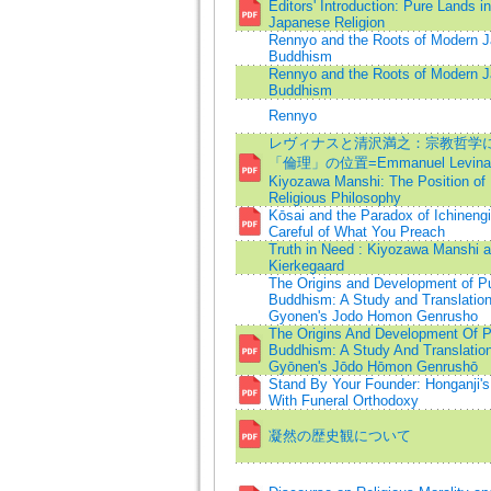
Editors' Introduction: Pure Lands in
Japanese Religion
Rennyo and the Roots of Modern 
Buddhism
Rennyo and the Roots of Modern 
Buddhism
Rennyo
レヴィナスと清沢満之：宗教哲学
「倫理」の位置=Emmanuel Levinas
Kiyozawa Manshi: The Position of 
Religious Philosophy
Kōsai and the Paradox of Ichinengi
Careful of What You Preach
Truth in Need : Kiyozawa Manshi 
Kierkegaard
The Origins and Development of P
Buddhism: A Study and Translation
Gyonen's Jodo Homon Genrusho
The Origins And Development Of P
Buddhism: A Study And Translatio
Gyōnen's Jōdo Hōmon Genrushō
Stand By Your Founder: Honganji's
With Funeral Orthodoxy
凝然の歴史観について