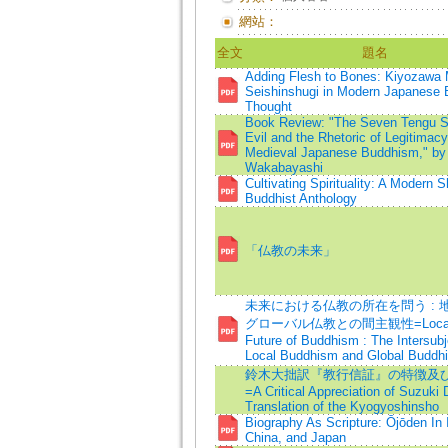
網站：
全文
題名
Adding Flesh to Bones: Kiyozawa 
Seishinshugi in Modern Japanese 
Thought
Book Review: "The Seven Tengu Sc
Evil and the Rhetoric of Legitimacy
Medieval Japanese Buddhism," by
Wakabayashi
Cultivating Spirituality: A Modern S
Buddhist Anthology
「仏教の未来」
未来における仏教の所在を問う : 
グローバル仏教との間主観性=Locatin
Future of Buddhism : The Intersubje
Local Buddhism and Global Buddh
鈴木大拙訳『教行信証』の特徴及
=A Critical Appreciation of Suzuki 
Translation of the Kyogyoshinsho
Biography As Scripture: Ōjōden In 
China, and Japan