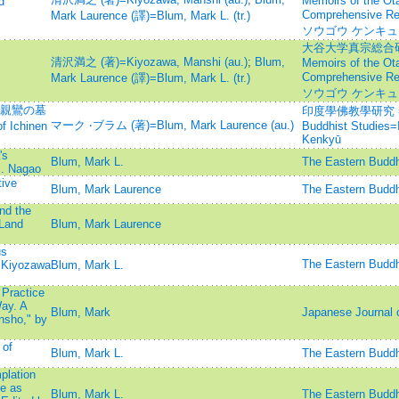
Memoirs of the Ota
d
Comprehensive R
Mark Laurence (譯)=Blum, Mark L. (tr.)
ソウゴウ ケンキュ
大谷大学真宗総合研
清沢満之 (著)=Kiyozawa, Manshi (au.)
;
Blum,
Memoirs of the Ota
Comprehensive R
Mark Laurence (譯)=Blum, Mark L. (tr.)
ソウゴウ ケンキュ
-親鸞の墓
印度學佛教學研究 =Jour
マーク ‧ブラム (著)=Blum, Mark Laurence (au.)
Ichinen
Buddhist Studies
Kenkyū
's
Blum, Mark L.
The Eastern 
. Nagao
ive
Blum, Mark Laurence
The Eastern 
nd the
 Land
Blum, Mark Laurence
us
The Eastern 
 Kiyozawa
Blum, Mark L.
 Practice
ay. A
Blum, Mark
Japanese Journal o
nsho," by
 of
Blum, Mark L.
The Eastern 
plation
e as
Blum, Mark L.
The Eastern 