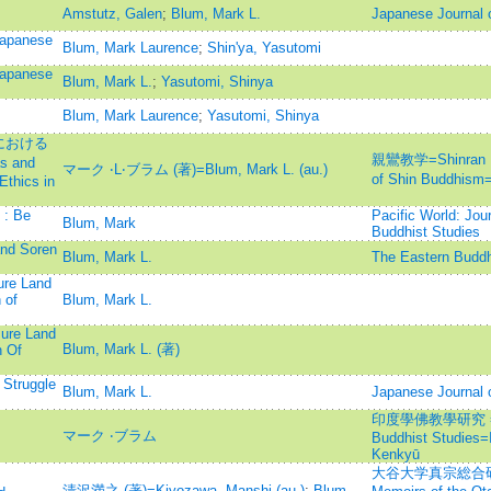
Amstutz, Galen
;
Blum, Mark L.
Japanese Journal o
Japanese
Blum, Mark Laurence
;
Shin'ya, Yasutomi
Japanese
Blum, Mark L.
;
Yasutomi, Shinya
Blum, Mark Laurence
;
Yasutomi, Shinya
における
親鸞教学=Shinran Kyo
 and
マーク ‧L‧ブラム (著)=Blum, Mark L. (au.)
of Shin Budd
Ethics in
 : Be
Pacific World: Jour
Blum, Mark
Buddhist Studies
and Soren
Blum, Mark L.
The Eastern 
ure Land
 of
Blum, Mark L.
ure Land
Blum, Mark L. (著)
n Of
 Struggle
Blum, Mark L.
Japanese Journal o
印度學佛教學研究 =Jour
マーク ‧ブラム
Buddhist Studies
Kenkyū
大谷大学真宗総合研
清沢満之 (著)=Kiyozawa, Manshi (au.)
;
Blum,