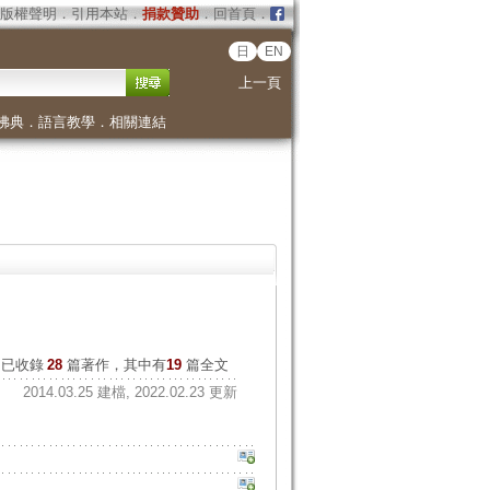
版權聲明
．
引用本站
．
捐款贊助
．
回首頁
．
日
EN
上一頁
佛典
．
語言教學
．
相關連結
已收錄
28
篇著作，其中有
19
篇全文
2014.03.25 建檔, 2022.02.23 更新