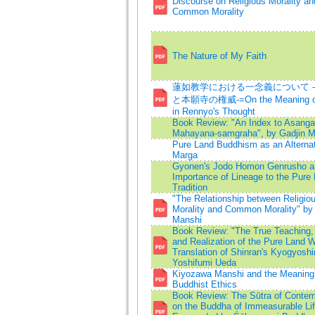
Discourse on Religious Morality an
Common Morality
The Nature of My Faith
蓮如教学における一念義について 
と本願寺の権威-=On the Meaning of 
in Rennyo's Thought
Book Review: "An Index to Asanga
Mahayana-samgraha", by Gadjin M
Pure Land Buddhism as an Alternat
Marga
Gyonen's Jodo Homon Genrusho a
Importance of Lineage to the Pure
Tradition
"The Relationship between Religio
Morality and Common Morality" by
Manshi
Book Review: "The True Teaching,
and Realization of the Pure Land W
Translation of Shinran's Kyogyoshi
Yoshifumi Ueda
Kiyozawa Manshi and the Meaning
Buddhist Ethics
Book Review: The Sūtra of Contem
on the Buddha of Immeasurable Lif