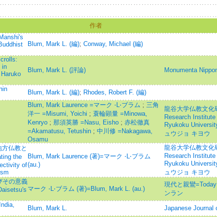
作者
Manshi's
Blum, Mark L. (編)
;
Conway, Michael (編)
Buddhist
rolls:
 in
Blum, Mark L. (評論)
Monumenta Nippon
 Haruko
hin
Blum, Mark L. (編)
;
Rhodes, Robert F. (編)
Blum, Mark Laurence =マーク ‧L‧ブラム
;
三角
龍谷大学仏教文化研究所
洋一 =Misumi, Yoichi
;
蓑輪顕量 =Minowa,
Research Institute 
Kenryo
;
那須英勝 =Nasu, Eisho
;
赤松徹真
Ryukoku Univ
=Akamatusu, Tetushin
;
中川修 =Nakagawa,
ュウジョ キヨウ
Osamu
龍谷大学仏教文化研究所
地方仏教と
Research Institute 
Blum, Mark Laurence (著)=マーク ‧L‧ブラム
g the
Ryukoku Univ
(au.)
ctivity of
ism
ュウジョ キヨウ
びその意義
現代と親鸞=Today 
マーク ‧L‧ブラム (著)=Blum, Mark L. (au.)
Daisetsu's
ンラン
India,
Blum, Mark L.
Japanese Journal o