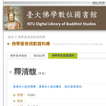
網站導覽
．
首頁
>
佛學著者規範資料庫
佛學著者檢索
查詢結果
佛學著者規範資料
釋清馥
(本名)
．
．
著者本人提供授權
著者本人提供書目
校正著者資訊
序號：
75065
別名：