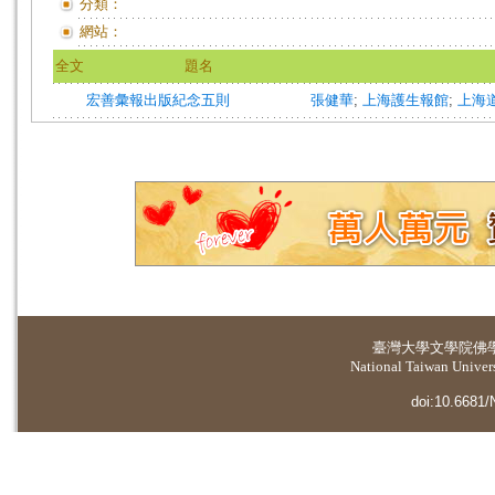
分類：
網站：
全文
題名
宏善彙報出版紀念五則
張健華
;
上海護生報館
;
上海
臺灣大學
文學院佛
National Taiwan Universi
doi:10.6681