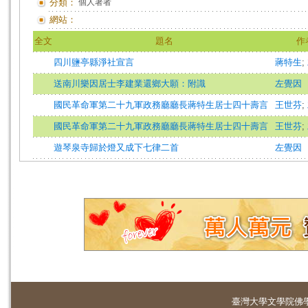
分類：
個人著者
網站：
全文
題名
作
四川鹽亭縣淨社宣言
蔣特生
;
送南川樂因居士李建業還鄉大願：附識
左覺因
國民革命軍第二十九軍政務廳廳長蔣特生居士四十壽言
王世芬
;
國民革命軍第二十九軍政務廳廳長蔣特生居士四十壽言
王世芬
;
遊琴泉寺歸於燈又成下七律二首
左覺因
臺灣大學
文學院佛