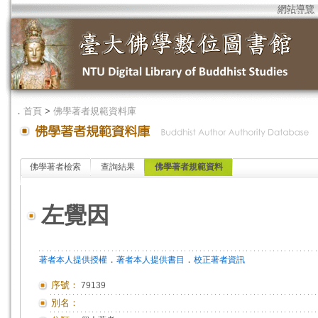
網站導覽
．
首頁
>
佛學著者規範資料庫
佛學著者檢索
查詢結果
佛學著者規範資料
左覺因
．
．
著者本人提供授權
著者本人提供書目
校正著者資訊
序號：
79139
別名：