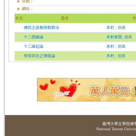
分類：
網站：
全文
題名
佛陀之說教與觀察法
木村
;
伯良
十二因緣論
木村泰賢
;
伯良
十二緣起論
木村
;
伯良
有情存在之價值論
木村
;
伯良
臺灣大學
文學院佛
National Taiwan Universi