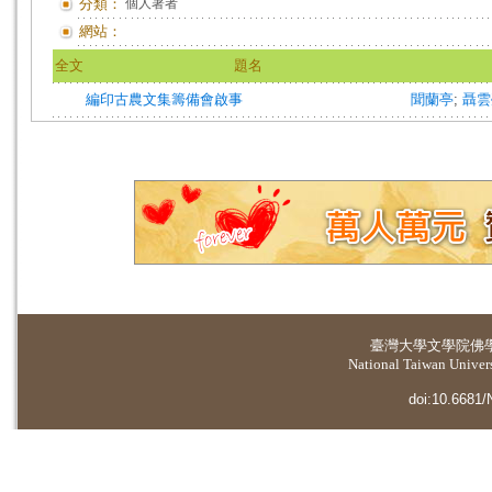
分類：
個人著者
網站：
全文
題名
編印古農文集籌備會啟事
聞蘭亭
;
聶雲
臺灣大學
文學院佛
National Taiwan Universi
doi:10.6681