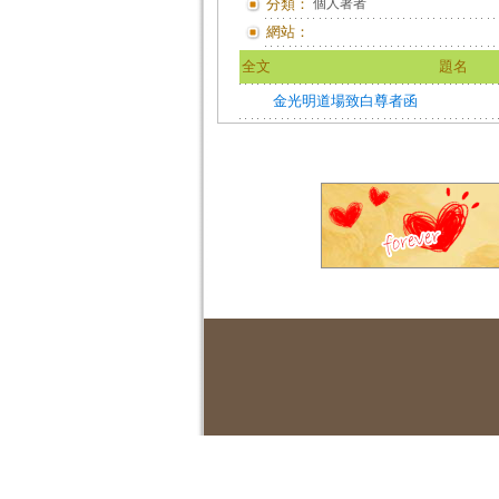
分類：
個人著者
網站：
全文
題名
金光明道場致白尊者函