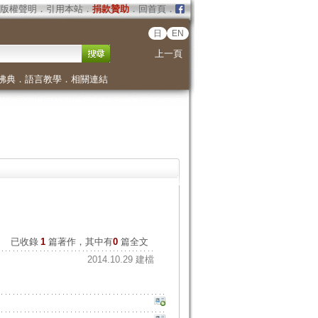
版權聲明
．
引用本站
．
捐款贊助
．
回首頁
．
日
EN
上一頁
佛典
．
語言教學
．
相關連結
已收錄
1
篇著作，其中有
0
篇全文
2014.10.29 建檔