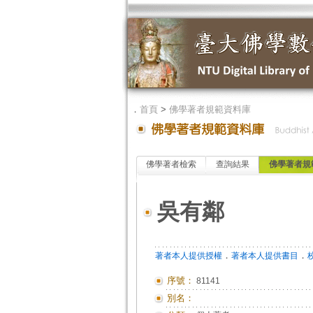
．
首頁
>
佛學著者規範資料庫
佛學著者檢索
查詢結果
佛學著者規
吳有鄰
．
．
著者本人提供授權
著者本人提供書目
序號：
81141
別名：