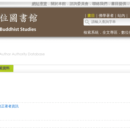
網站導覽
．
關於本館
．
諮詢委員會
．
聯絡我們
．
書目提供
．
｜
書目
｜
佛學著者
｜
站內
｜
檢索系統
．
全文專區
．
數位
範資料
校正著者資訊