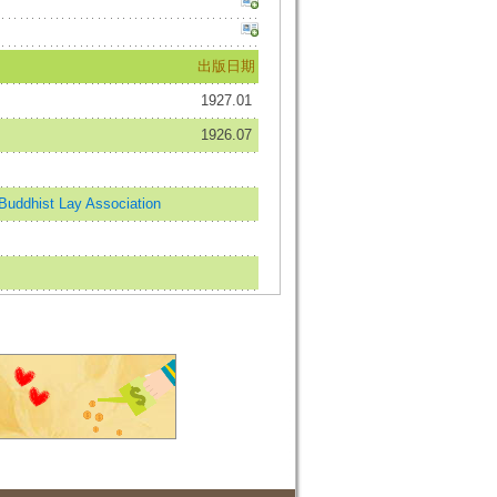
出版日期
1927.01
1926.07
hist Lay Association