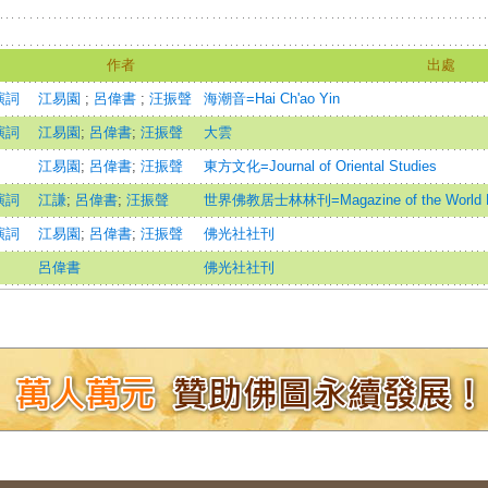
作者
出處
演詞
江易園
;
呂偉書
;
汪振聲
海潮音=Hai Ch'ao Yin
演詞
江易園
;
呂偉書
;
汪振聲
大雲
江易園
;
呂偉書
;
汪振聲
東方文化=Journal of Oriental Studies
演詞
江謙
;
呂偉書
;
汪振聲
世界佛教居士林林刊=Magazine of the World Budd
演詞
江易園
;
呂偉書
;
汪振聲
佛光社社刊
呂偉書
佛光社社刊