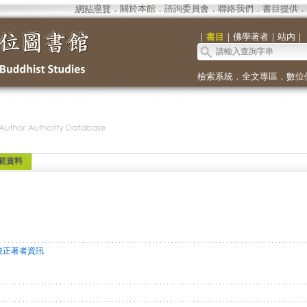
網站導覽
．
關於本館
．
諮詢委員會
．
聯絡我們
．
書目提供
．
｜
書目
｜
佛學著者
｜
站內
｜
檢索系統
．
全文專區
．
數位
範資料
校正著者資訊