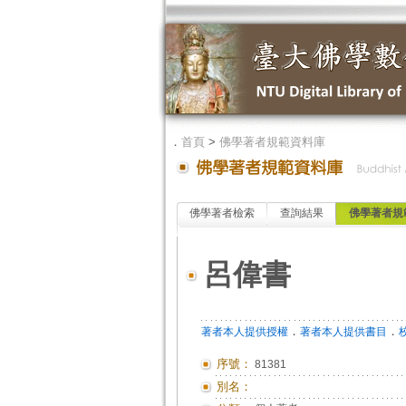
．
首頁
>
佛學著者規範資料庫
佛學著者檢索
查詢結果
佛學著者規
呂偉書
．
．
著者本人提供授權
著者本人提供書目
序號：
81381
別名：