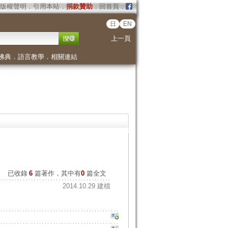
版權聲明
．
引用本站
．
捐款贊助
．
回首頁
．
日
EN
上一頁
佛典
．
語言教學
．
相關連結
已收錄
6
篇著作，其中有
0
篇全文
2014.10.29 建檔