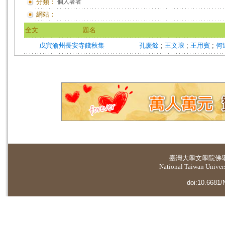
分類：
個人著者
網站：
全文
題名
戊寅渝州長安寺餞秋集
孔慶餘
;
王文琅
;
王用賓
;
何
臺灣大學
文學院佛
National Taiwan Universi
doi:10.6681