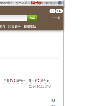
版權聲明
．
引用本站
．
捐款贊助
．
回首頁
．
日
EN
上一頁
佛典
．
語言教學
．
相關連結
已收錄
5
篇著作，其中有
0
篇全文
2014.10.29 建檔