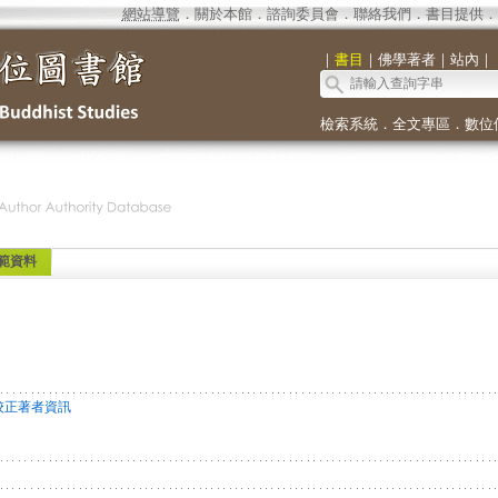
網站導覽
．
關於本館
．
諮詢委員會
．
聯絡我們
．
書目提供
．
｜
書目
｜
佛學著者
｜
站內
｜
檢索系統
．
全文專區
．
數位
範資料
校正著者資訊