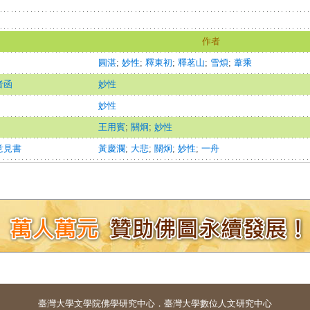
作者
圓湛
;
妙性
;
釋東初
;
釋茗山
;
雪煩
;
葦乘
者函
妙性
妙性
王用賓
;
關炯
;
妙性
意見書
黃慶瀾
;
大悲
;
關炯
;
妙性
;
一舟
臺灣大學
文學院佛學研究中心
．
臺灣大學數位人文研究中心