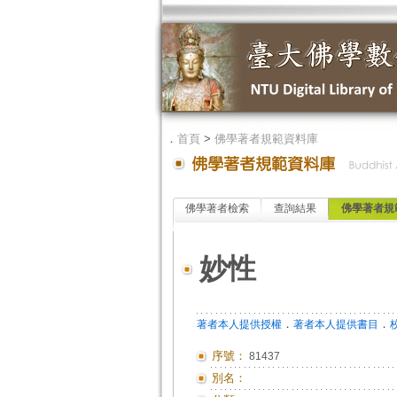
．
首頁
>
佛學著者規範資料庫
佛學著者檢索
查詢結果
佛學著者規
妙性
．
．
著者本人提供授權
著者本人提供書目
序號：
81437
別名：