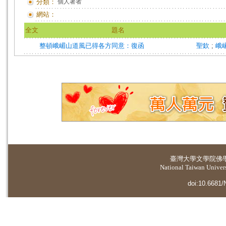
分類：
個人著者
網站：
全文
題名
整頓峨嵋山道風已得各方同意：復函
聖欽
;
峨
臺灣大學
文學院佛
National Taiwan Universi
doi:10.6681