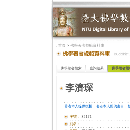
．
首頁
>
佛學著者規範資料庫
佛學著者檢索
查詢結果
佛學著者規
李濟琛
．
．
著者本人提供授權
著者本人提供書目
序號：
82171
別名：