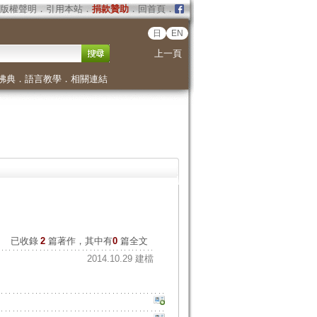
版權聲明
．
引用本站
．
捐款贊助
．
回首頁
．
日
EN
上一頁
佛典
．
語言教學
．
相關連結
已收錄
2
篇著作，其中有
0
篇全文
2014.10.29 建檔