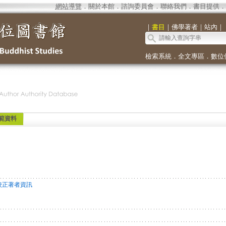
網站導覽
．
關於本館
．
諮詢委員會
．
聯絡我們
．
書目提供
．
｜
書目
｜
佛學著者
｜
站內
｜
檢索系統
．
全文專區
．
數位
範資料
校正著者資訊