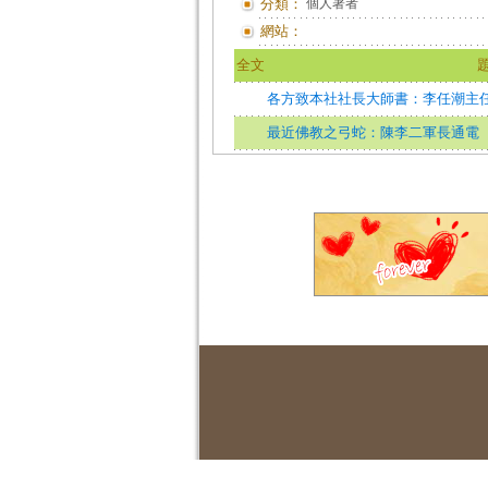
分類：
個人著者
網站：
全文
各方致本社社長大師書：李任潮主
最近佛教之弓蛇：陳李二軍長通電