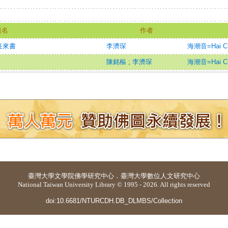
題名
作者
任來書
李濟琛
海潮音=Hai Ch
陳銘樞
;
李濟琛
海潮音=Hai Ch
臺灣大學
文學院佛學研究中心
．
臺灣大學數位人文研究中心
National Taiwan University Library © 1995 - 2026. All rights reserved
doi:10.6681/NTURCDH.DB_DLMBS/Collection