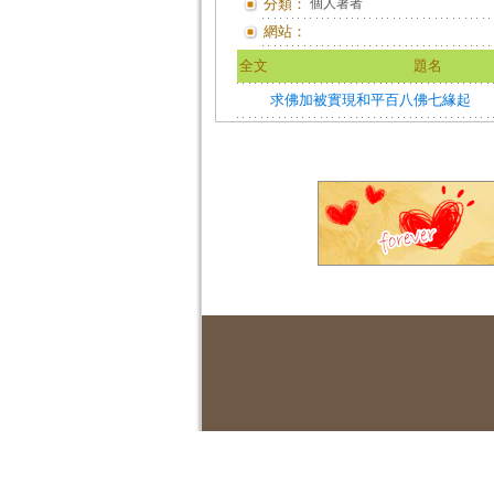
分類：
個人著者
網站：
全文
題名
求佛加被實現和平百八佛七緣起