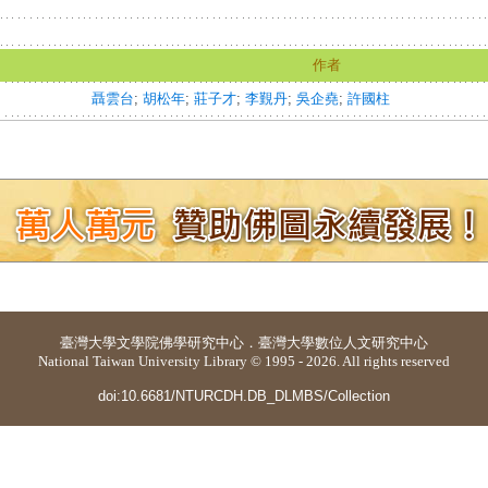
作者
聶雲台
;
胡松年
;
莊子才
;
李覲丹
;
吳企堯
;
許國柱
臺灣大學
文學院佛學研究中心
．
臺灣大學數位人文研究中心
National Taiwan University Library © 1995 - 2026. All rights reserved
doi:10.6681/NTURCDH.DB_DLMBS/Collection