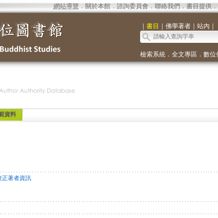
網站導覽
．
關於本館
．
諮詢委員會
．
聯絡我們
．
書目提供
．
｜
書目
｜
佛學著者
｜
站內
｜
檢索系統
．
全文專區
．
數位
範資料
校正著者資訊