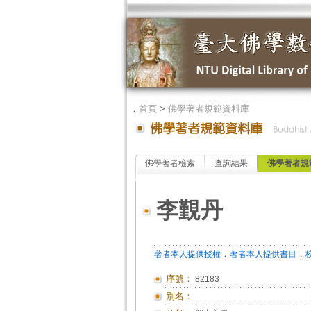
．
首頁
>
佛學著者規範資料庫
佛學著者檢索
查詢結果
佛學著者規
李覲丹
．
．
著者本人提供授權
著者本人提供書目
序號：
82183
別名：