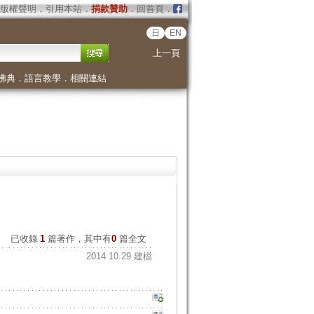
版權聲明
．
引用本站
．
捐款贊助
．
回首頁
．
日
EN
上一頁
佛典
．
語言教學
．
相關連結
已收錄
1
篇著作，其中有
0
篇全文
2014.10.29 建檔