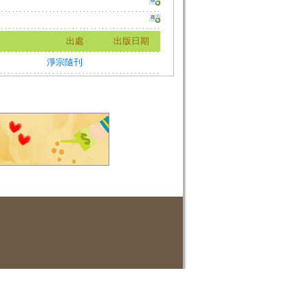
出處
出版日期
淨宗隨刊