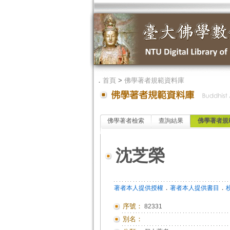
．
首頁
>
佛學著者規範資料庫
佛學著者檢索
查詢結果
佛學著者規
沈芝榮
．
．
著者本人提供授權
著者本人提供書目
序號：
82331
別名：