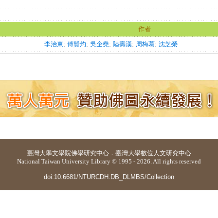
作者
李治東
;
傅賢灼
;
吳企堯
;
陸壽漢
;
周梅葛
;
沈芝榮
臺灣大學
文學院佛學研究中心
．
臺灣大學數位人文研究中心
National Taiwan University Library © 1995 - 2026. All rights reserved
doi:10.6681/NTURCDH.DB_DLMBS/Collection