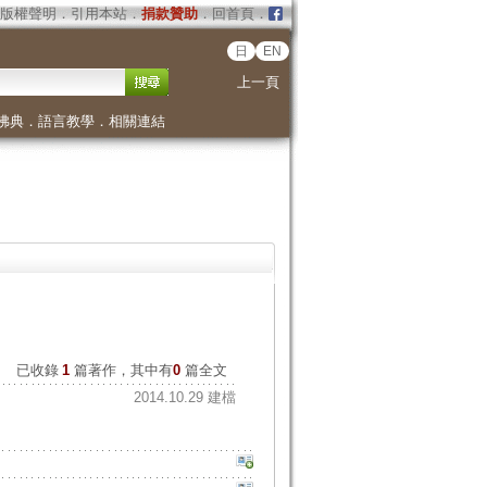
版權聲明
．
引用本站
．
捐款贊助
．
回首頁
．
日
EN
上一頁
佛典
．
語言教學
．
相關連結
已收錄
1
篇著作，其中有
0
篇全文
2014.10.29 建檔