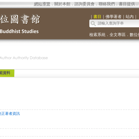
網站導覽
．
關於本館
．
諮詢委員會
．
聯絡我們
．
書目提供
．
｜
書目
｜
佛學著者
｜
站內
｜
檢索系統
．
全文專區
．
數位
範資料
校正著者資訊