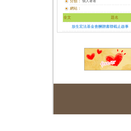
分類：
個人著者
網站：
全文
題名
放生宏法基金會酬贈書聯截止啟事