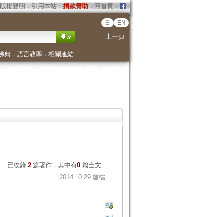
版權聲明
．
引用本站
．
捐款贊助
．
回首頁
．
日
EN
上一頁
佛典
．
語言教學
．
相關連結
已收錄
2
篇著作，其中有
0
篇全文
2014.10.29 建檔