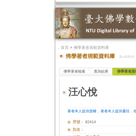
．
首頁
>
佛學著者規範資料庫
佛學著者檢索
查詢結果
佛學著者規
汪心悅
．
．
著者本人提供授權
著者本人提供書目
序號：
82414
別名：