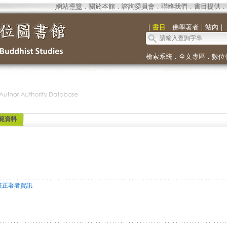
網站導覽
．
關於本館
．
諮詢委員會
．
聯絡我們
．
書目提供
．
｜
書目
｜
佛學著者
｜
站內
｜
檢索系統
．
全文專區
．
數位
範資料
校正著者資訊