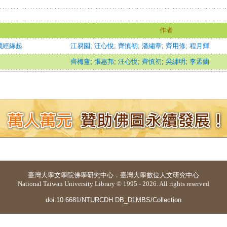
作者
藏經緣起
江易園
;
汪心悅
;
齊慎初
;
潘繡章
;
齊用修
;
程月輝
齊梅盦
;
張惠邦
;
汪心悅
;
齊慎初
;
吳繡明
;
李孟蘭
臺灣大學
文學院佛學研究中心
．
臺灣大學數位人文研究中心
National Taiwan University Library © 1995 - 2026. All rights reserved
doi:10.6681/NTURCDH.DB_DLMBS/Collection