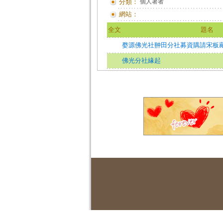
分類：
個人著者
網站：
全文
題名
婺源佛光社翀田分社募資購請宋板
佛光分社緣起