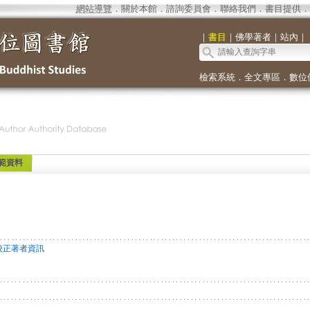
網站導覽
．
關於本館
．
諮詢委員會
．
聯絡我們
．
書目提供
．
｜
書目
｜
佛學著者
｜
站內
｜
檢索系統
．
全文專區
．
數位
範資料
校正著者資訊