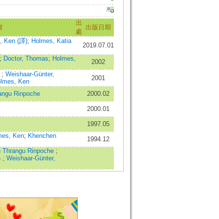
出
者
出版日期
處
, Ken (譯)
;
Holmes, Katia
2019.07.01
;
Doctor, Thomas
;
Holmes,
2002
e
;
Weishaar-Günter,
2001
lmes, Ken
angu Rinpoche
2000.02
2000.01
1997.05
mes, Ken
;
Khenchen
1994.12
 Thrangu Rinpoche
;
n
;
Weishaar-Günter,