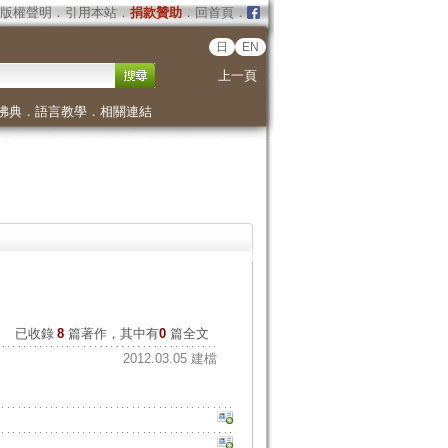
版權聲明
．
引用本站
．
捐款贊助
．
回首頁
．
日
EN
上一頁
佛典
．
語言教學
．
相關連結
已收錄
8
篇著作，其中有
0
篇全文
2012.03.05 建檔