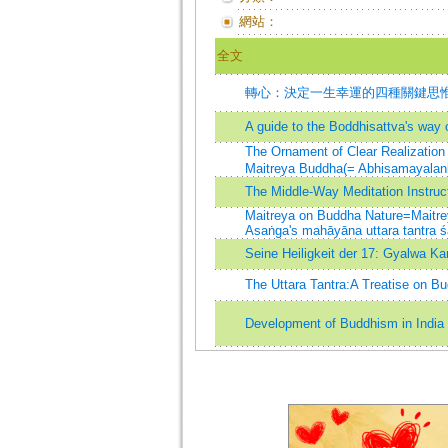
網站：
全文
轉心：決定一生幸運的四種關鍵思
A guide to the Boddhisattva's way 
The Ornament of Clear Realizatio
Maitreya Buddha(= Abhisamayalank
The Middle-Way Meditation Instru
Maitreya on Buddha Nature=Maitrey
Asaṅga's mahāyāna uttara tantra ś
Seine Heiligkeit der 17: Gyalwa Ka
The Uttara Tantra:A Treatise on B
Development of Buddhism in India