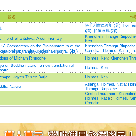
題名
作
堪千創古仁波切 (著)
;
Holmes
惟
(譯)
;
帕滇卓瑪 (譯)
Khenchen Thrangu Rinpoche
of life of Shantideva: A commentary
Ken
n：A Commentary on the Prajnaparamita of the
Khenchen Thrangu Rinpoch
Cornelia
;
Holmes, Katia
;
Ho
ara-prajnaparamita-upadesha-shastra. Skt.)
ctions of Mipham Rinpoche
Holmes, Ken
;
Khenchen Thr
a on Buddha nature : a new translation of
Holmes, Ken
āstra
rmapa Urgyen Trinley Dorje
Holmes, Ken
Asanga
;
Holmes, Katia
;
Hol
uddha Nature
Thrangu Rinpoche
Geshe Lharampa
;
Khenchen
Holmes, Katia
;
Holmes, Ke
Cornelia