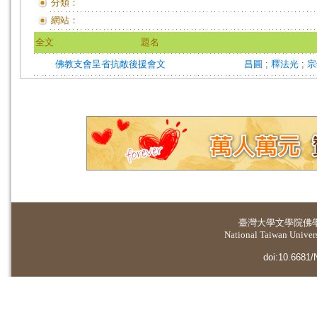
分類：
網站：
全文
題名
佛教支會呈省抗敵後援會文
昌圓
;
釋法光
;
臺灣大學
文學院佛
National Taiwan Universi
doi:10.6681