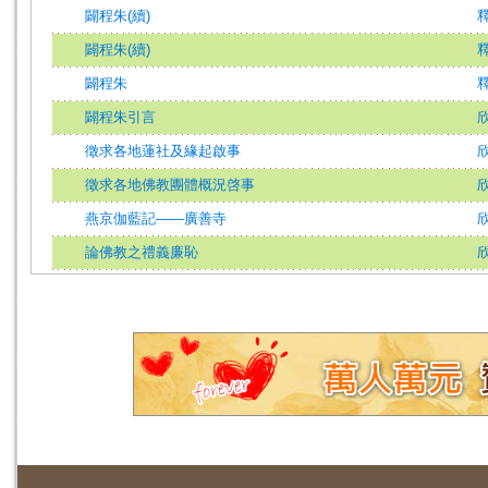
闢程朱(續)
闢程朱(續)
闢程朱
闢程朱引言
徵求各地蓮社及緣起啟事
徵求各地佛教團體概況啓事
燕京伽藍記——廣善寺
論佛教之禮義廉恥