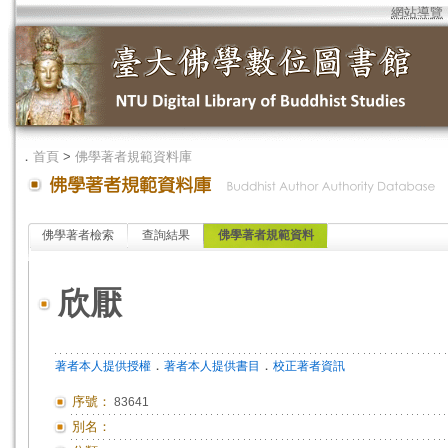
網站導覽
．
首頁
>
佛學著者規範資料庫
佛學著者檢索
查詢結果
佛學著者規範資料
欣厭
．
．
著者本人提供授權
著者本人提供書目
校正著者資訊
序號：
83641
別名：