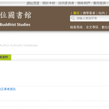
網站導覽
．
關於本館
．
諮詢委員會
．
聯絡我們
．
書目提供
．
｜
書目
｜
佛學著者
｜
站內
｜
檢索系統
．
全文專區
．
數位
範資料
校正著者資訊