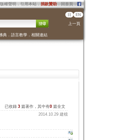
版權聲明
．
引用本站
．
捐款贊助
．
回首頁
．
日
EN
上一頁
佛典
．
語言教學
．
相關連結
已收錄
3
篇著作，其中有
0
篇全文
2014.10.29 建檔