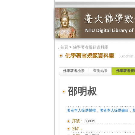
．
首頁
>
佛學著者規範資料庫
佛學著者檢索
查詢結果
佛學著者規
邵明叔
．
．
著者本人提供授權
著者本人提供書目
序號：
83935
別名：