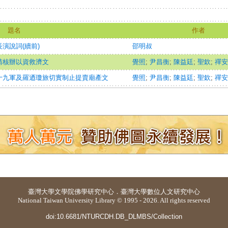
題名
作者
演說詞(續前)
邵明叔
請核辦以資救濟文
覺照
;
尹昌衡
;
陳益廷
;
聖欽
;
禪安
十九軍及羅迺瓊旅切實制止提賣廟產文
覺照
;
尹昌衡
;
陳益廷
;
聖欽
;
禪安
臺灣大學
文學院佛學研究中心
．
臺灣大學數位人文研究中心
National Taiwan University Library © 1995 - 2026. All rights reserved
doi:10.6681/NTURCDH.DB_DLMBS/Collection