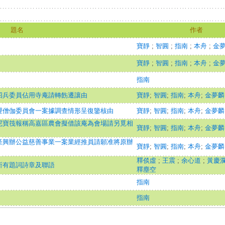
題名
作者
寶靜
;
智圓
;
指南
;
本舟
;
金
寶靜
;
智圓
;
指南
;
本舟
;
金
指南
招兵委員佔用寺庵請轉飭遷讓由
寶靜
;
智圓
;
指南
;
本舟
;
金夢麟
理僧伽委員會一案據調查情形呈復鑒核由
寶靜
;
智圓
;
指南
;
本舟
;
金夢麟
尼寶筏報稱高嘉區農會擬借該庵為會場請另覓相
寶靜
;
智圓
;
指南
;
本舟
;
金夢麟
產興辦公益慈善事業一案業經推員請願准將原辦
寶靜
;
智圓
;
指南
;
本舟
;
金夢麟
釋倓虛
;
王震
;
余心道
;
黃慶
所有題詞詩章及聯語
釋塵空
指南
指南