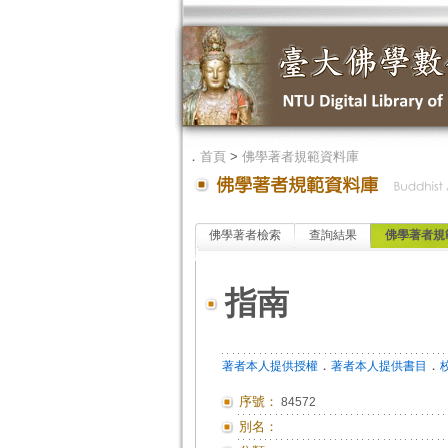
．
首頁
>
佛學著者規範資料庫
佛學著者檢索
查詢結果
佛學著者規
指南
．
．
著者本人提供授權
著者本人提供書目
序號：
84572
別名：