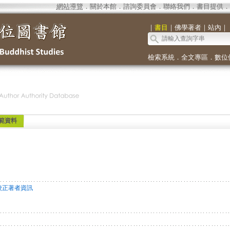
網站導覽
．
關於本館
．
諮詢委員會
．
聯絡我們
．
書目提供
．
｜
書目
｜
佛學著者
｜
站內
｜
檢索系統
．
全文專區
．
數位
範資料
校正著者資訊