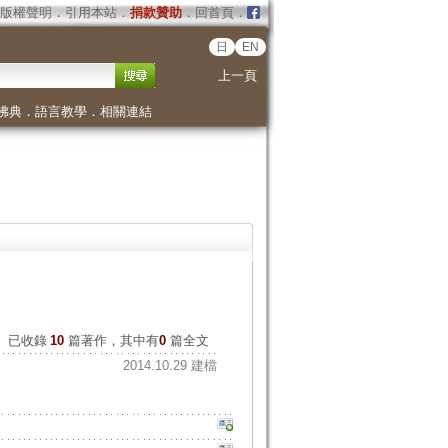
版權聲明
．
引用本站
．
捐款贊助
．
回首頁
．
日
EN
上一頁
佛典
．
語言教學
．
相關連結
已收錄
10
篇著作，其中有
0
篇全文
2014.10.29 建檔