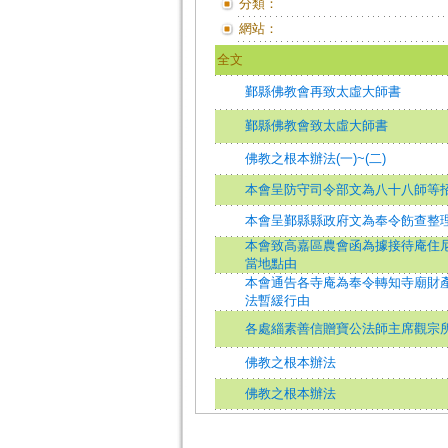
分類：
網站：
全文
鄞縣佛教會再致太虛大師書
鄞縣佛教會致太虛大師書
佛教之根本辦法(一)~(二)
本會呈防守司令部文為八十八師等
本會呈鄞縣縣政府文為奉令飭查整
本會致高嘉區農會函為據接待庵住
當地點由
本會通告各寺庵為奉令轉知寺廟財
法暫緩行由
各處緇素善信贈寶公法師主席觀宗
佛教之根本辦法
佛教之根本辦法