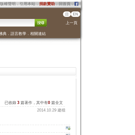
版權聲明
．
引用本站
．
捐款贊助
．
回首頁
．
日
EN
上一頁
佛典
．
語言教學
．
相關連結
已收錄
3
篇著作，其中有
0
篇全文
2014.10.29 建檔