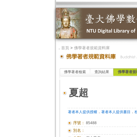
．
首頁
>
佛學著者規範資料庫
佛學著者檢索
查詢結果
佛學著者規
夏超
．
．
著者本人提供授權
著者本人提供書目
序號：
85488
別名：