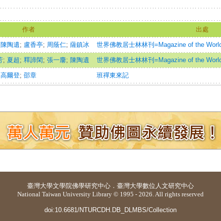
作者
出處
;
陳陶遺
;
盧香亭
;
周蔭仁
;
薩鎮冰
世界佛教居士林林刊=Magazine of the World Bu
芳
;
夏超
;
釋諦閑
;
張一麐
;
陳陶遺
世界佛教居士林林刊=Magazine of the World Bu
;
高爾登
;
邵章
班禪東來記
臺灣大學
文學院佛學研究中心
．
臺灣大學數位人文研究中心
National Taiwan University Library © 1995 - 2026. All rights reserved
doi:10.6681/NTURCDH.DB_DLMBS/Collection