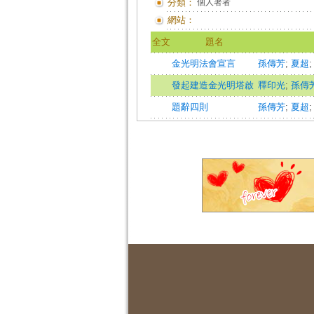
分類：
個人著者
網站：
全文
題名
金光明法會宣言
孫傳芳
;
夏超
發起建造金光明塔啟
釋印光
;
孫傳
題辭四則
孫傳芳
;
夏超