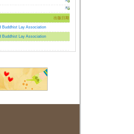
出版日期
ddhist Lay Association
ddhist Lay Association